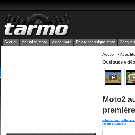
Accueil
Actualité moto
Video moto
Revue technique moto
Casque 
Accueil
>
Actualit
Quelques vidéos
Moto2 au
première
julian simon
ratthapark
raceline malaysia