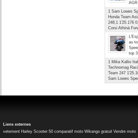
AGR a
1 Sam Lowes Sp
Honda Team Asia
248,1 1'25.176 
Corsi Athinà For
L'Esp
au t
Speed
top 3
1 Mika Kallio It
Technomag Racin
Team 247 1'25.10
Sam Lowes Speed
Liens externes
vetement Harley
Scooter 50
comparatif moto
Wikango gratuit
Vendre moto