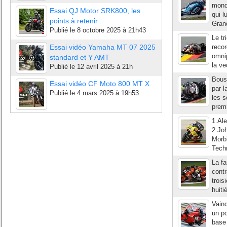
monde
Essai QJ Motor SRK800, les
qui l
points à retenir
Grand
Publié le
8 octobre 2025 à 21h43
Le tr
Essai vidéo Yamaha MT 07 2025
recor
omnip
standard et Y AMT
la ve
Publié le
12 avril 2025 à 21h
Bousc
Essai vidéo CF Moto 800 MT X
par l
Publié le
4 mars 2025 à 19h53
les s
premi
1.Al
2.Jo
Morb
Tech
La fa
contr
trois
huiti
Vain
un po
base 