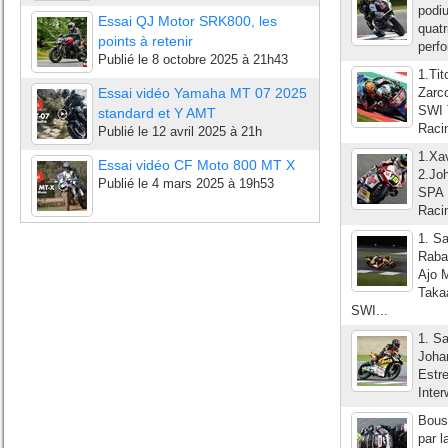
podiu
Essai QJ Motor SRK800, les
quatr
points à retenir
perfo
Publié le
8 octobre 2025 à 21h43
1.Ti
Essai vidéo Yamaha MT 07 2025
Zarc
SWI 
standard et Y AMT
Raci
Publié le
12 avril 2025 à 21h
1.Xa
Essai vidéo CF Moto 800 MT X
2.Jo
Publié le
4 mars 2025 à 19h53
SPA 
Raci
1. S
Raba
Ajo 
Taka
SWI...
1. S
Joha
Estr
Inte
Bousc
par l