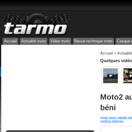
Accueil
Actualité moto
Video moto
Revue technique moto
Casque 
Accueil
>
Actualit
Quelques vidéos
Moto2 au
béni
julian simon
takaaki n
raceline malaysia