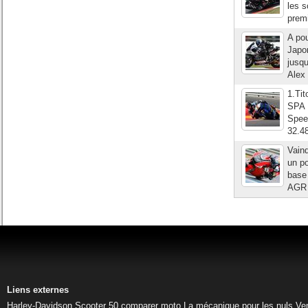
les s
premi
A pou
Japon
jusqu
Alex 
1.Ti
SPA 
Spee
32.4
Vain
un po
base 
AGR a
Liens externes
Harley-Davidson
Scooter 50
comparer moto
La mécanique pour les nuls
Ve