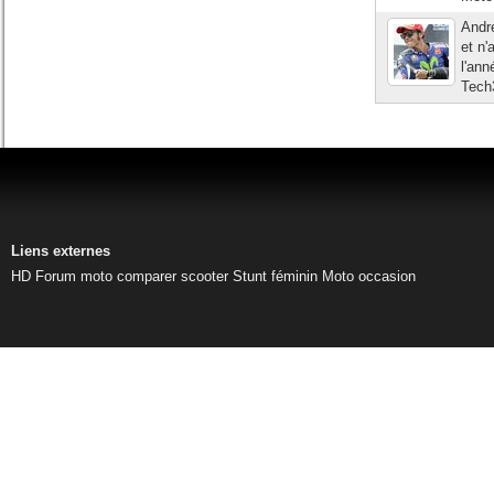
Andre
et n'
l'an
Tech3
Liens externes
HD
Forum moto
comparer scooter
Stunt féminin
Moto occasion