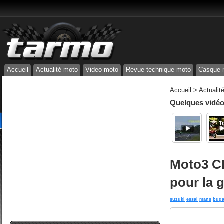
Accueil
Actualité moto
Video moto
Revue technique moto
Casque 
Accueil
>
Actualit
Quelques vidéos
Moto3 CE
pour la 
suzuki
essai
mans
buga