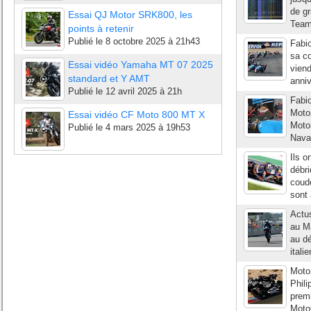
de gr
Essai QJ Motor SRK800, les
Team 
points à retenir
Publié le
8 octobre 2025 à 21h43
Fabio
sa co
Essai vidéo Yamaha MT 07 2025
viend
standard et Y AMT
anniv
Publié le
12 avril 2025 à 21h
Fabio
Moto
Essai vidéo CF Moto 800 MT X
Moto
Publié le
4 mars 2025 à 19h53
Navar
Ils o
débri
coud
sont 
Actu
au Ma
au dé
itali
Moto
Phil
premi
MotoG