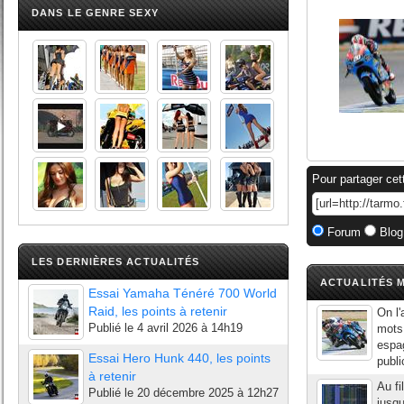
DANS LE GENRE SEXY
Pour partager cet
Forum
Blog
LES DERNIÈRES ACTUALITÉS
ACTUALITÉS M
Essai Yamaha Ténéré 700 World
Raid, les points à retenir
On l'
Publié le
4 avril 2026 à 14h19
mots 
espag
Essai Hero Hunk 440, les points
publi
à retenir
Au fi
Publié le
20 décembre 2025 à 12h27
jusqu