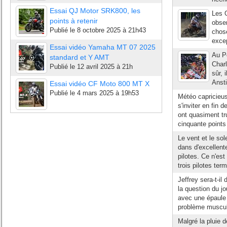
Essai QJ Motor SRK800, les
Les G
points à retenir
obser
Publié le
8 octobre 2025 à 21h43
chose
excep
Essai vidéo Yamaha MT 07 2025
Au Po
standard et Y AMT
Charl
Publié le
12 avril 2025 à 21h
sûr, 
Ansti
Essai vidéo CF Moto 800 MT X
Publié le
4 mars 2025 à 19h53
Météo capricieus
s'inviter en fin 
ont quasiment tr
cinquante points
Le vent et le so
dans d'excellente
pilotes. Ce n'es
trois pilotes term
Jeffrey sera-t-i
la question du j
avec une épaule g
problème muscula
Malgré la pluie 