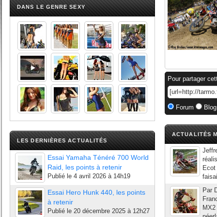
DANS LE GENRE SEXY
Pour partager cet
Forum
Blog
ACTUALITÉS M
LES DERNIÈRES ACTUALITÉS
Jeffr
Essai Yamaha Ténéré 700 World
réali
Raid, les points à retenir
Ecot 
Publié le
4 avril 2026 à 14h19
faisa
Par D
Essai Hero Hunk 440, les points
Franc
à retenir
MX2 
Publié le
20 décembre 2025 à 12h27
néerl