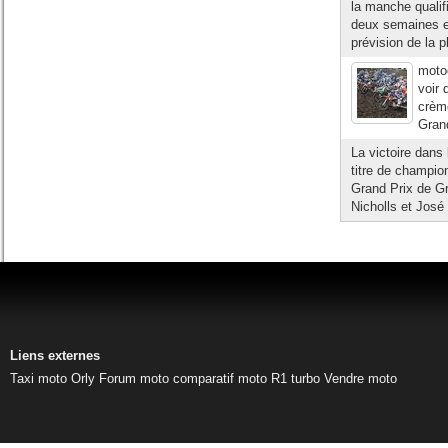
la manche qualifi
deux semaines en
prévision de la pl
moto
voir 
crèm
Grand
La victoire dans 
titre de champi
Grand Prix de Gr
Nicholls et José 
Liens externes
Taxi moto Orly
Forum moto
comparatif moto
R1 turbo
Vendre moto