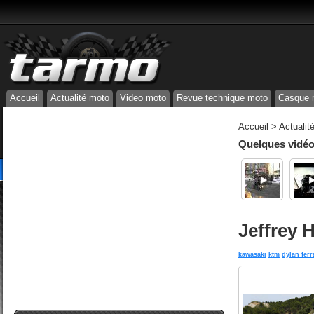
Accueil
Actualité moto
Video moto
Revue technique moto
Casque 
Accueil
>
Actualit
Quelques vidéos
Jeffrey 
kawasaki
ktm
dylan ferr