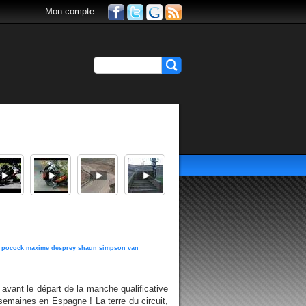
Mon compte
 pocock
maxime desprey
shaun simpson
van
 avant le départ de la manche qualificative
 semaines en Espagne ! La terre du circuit,