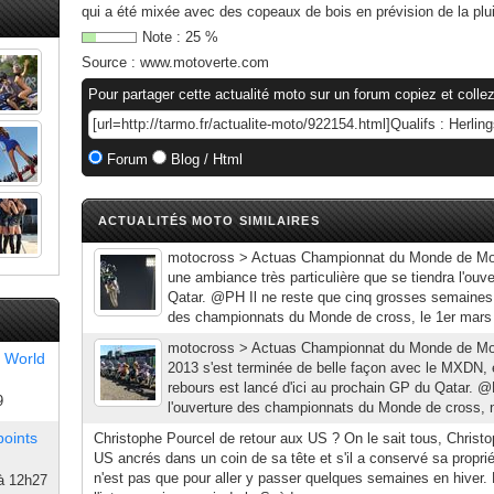
qui a été mixée avec des copeaux de bois en prévision de la pluie
Note :
25
%
Source :
www.motoverte.com
Pour partager cette actualité moto sur un forum copiez et collez
Forum
Blog / Html
ACTUALITÉS MOTO SIMILAIRES
motocross > Actuas Championnat du Monde de Mo
une ambiance très particulière que se tiendra l'ouv
Qatar. @PH Il ne reste que cinq grosses semaines 
des championnats du Monde de cross, le 1er mars 
motocross > Actuas Championnat du Monde de Mo
 World
2013 s'est terminée de belle façon avec le MXDN, 
rebours est lancé d'ici au prochain GP du Qatar. 
9
l'ouverture des championnats du Monde de cross, n
points
Christophe Pourcel de retour aux US ? On le sait tous, Christo
US ancrés dans un coin de sa tête et s'il a conservé sa proprié
n'est pas que pour aller y passer quelques semaines en hiver
à 12h27