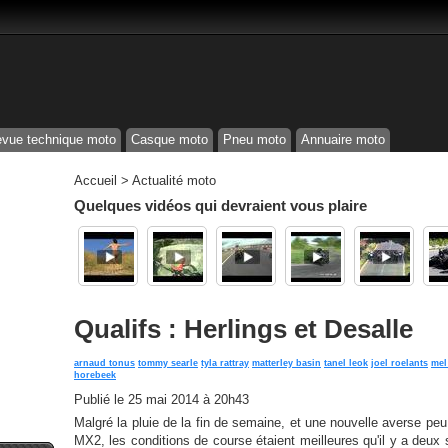
vue technique moto
Casque moto
Pneu moto
Annuaire moto
Accueil
>
Actualité moto
Quelques vidéos qui devraient vous plaire
Qualifs : Herlings et Desalle
arnaud tonus
tommy searle
tyla rattray
matterley basin
tanel leok
joel roelants
mel
horebeek
Publié le
25 mai 2014 à 20h43
Malgré la pluie de la fin de semaine, et une nouvelle averse peu
MX2, les conditions de course étaient meilleures qu'il y a deux