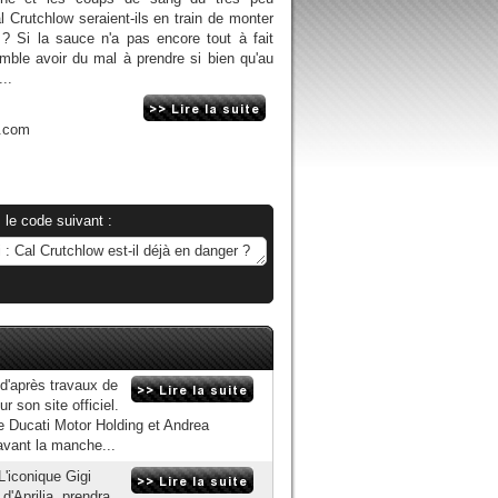
l Crutchlow seraient-ils en train de monter
 Si la sauce n'a pas encore tout à fait
semble avoir du mal à prendre si bien qu'au
..
n.com
 le code suivant :
 d'après travaux de
r son site officiel.
de Ducati Motor Holding et Andrea
avant la manche...
L'iconique Gigi
 d'Aprilia, prendra