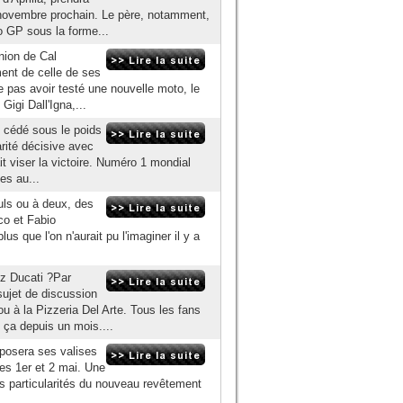
ovembre prochain. Le père, notamment,
o GP sous la forme...
inion de Cal
ment de celle de ses
 pas avoir testé une nouvelle moto, le
Gigi Dall'Igna,...
s cédé sous le poids
rité décisive avec
it viser la victoire. Numéro 1 mondial
es au...
uls ou à deux, des
co et Fabio
s que l'on n'aurait pu l'imaginer il y a
ez Ducati ?Par
sujet de discussion
ou à la Pizzeria Del Arte. Tous les fans
 ça depuis un mois....
posera ses valises
les 1er et 2 mai. Une
es particularités du nouveau revêtement