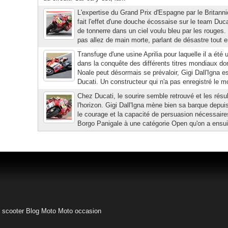
L'expertise du Grand Prix d'Espagne par le Britann
fait l'effet d'une douche écossaise sur le team D
de tonnerre dans un ciel voulu bleu par les rouges. I
pas allez de main morte, parlant de désastre tout e
Transfuge d'une usine Aprilia pour laquelle il a été
dans la conquête des différents titres mondiaux do
Noale peut désormais se prévaloir, Gigi Dall'Igna
Ducati. Un constructeur qui n'a pas enregistré le mo
Chez Ducati, le sourire semble retrouvé et les résul
l'horizon. Gigi Dall'Igna mène bien sa barque depui
le courage et la capacité de persuasion nécessaires
Borgo Panigale à une catégorie Open qu'on a ensu
 scooter
Blog Moto
Moto occasion