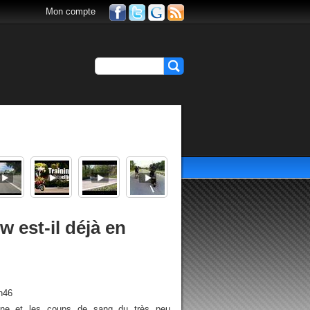
Mon compte
w est-il déjà en
h46
lpine et les coups de sang du très peu