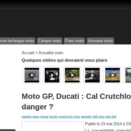
vue technique moto
Casque moto
Pneu moto
Annuaire moto
Accueil
>
Actualité moto
Quelques vidéos qui devraient vous plaire
Moto GP, Ducati : Cal Crutchlo
danger ?
yamaha
mans
ducati
aprilia
grand prix
jerez
mugello
dall igna
gigi dall
Publié le
23 mai 2014 à 21
La susceptibilité transa