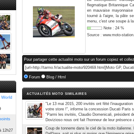
flegmatique Britannique Ca
en mauvaise mayonnaise ?
tourné à l'aigre, la pâte 
menu, c'est une soupe à la.
Note :
24
%
Source :
www.moto-statio
Pour partager cette actualité moto sur un forum copiez et collez
Forum
Blog / Html
ACTUALITÉS MOTO SIMILAIRES
 World
"Le 13 mai 2015, 200 invités ont fêté l'inauguration
9
votre store !", informe la concession Ducati Paris su
"Parmi les invités, Claudio Domenicali, président 
points
Dovizioso nous ont fait l'honneur de leur présence 
Coup de tonnerre dans le ciel de la moto italienne. 
à 12h27
Dall'Igna, soit ni plus ni moins que l'éminence grise