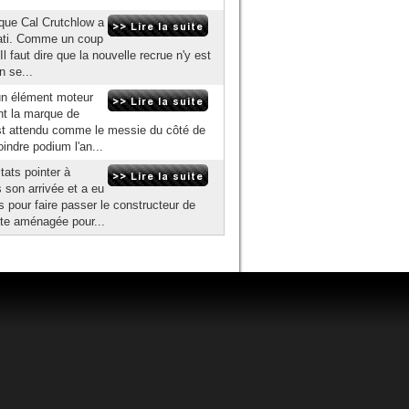
ique Cal Crutchlow a
ucati. Comme un coup
l faut dire que la nouvelle recrue n'y est
n se...
 un élément moteur
nt la marque de
 est attendu comme le messie du côté de
indre podium l'an...
tats pointer à
s son arrivée et a eu
 pour faire passer le constructeur de
ite aménagée pour...