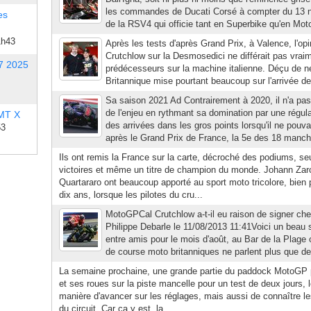
les commandes de Ducati Corsé à compter du 13 n
es
de la RSV4 qui officie tant en Superbike qu'en Mot
1h43
Après les tests d'après Grand Prix, à Valence, l'op
Crutchlow sur la Desmosedici ne différait pas vrai
7 2025
prédécesseurs sur la machine italienne. Déçu de ne
Britannique mise pourtant beaucoup sur l'arrivée de 
Sa saison 2021 Ad Contrairement à 2020, il n'a pa
de l'enjeu en rythmant sa domination par une régula
 MT X
des arrivées dans les gros points lorsqu'il ne pouva
53
après le Grand Prix de France, la 5e des 18 manch
Ils ont remis la France sur la carte, décroché des podiums, se
victoires et même un titre de champion du monde. Johann Zar
Quartararo ont beaucoup apporté au sport moto tricolore, bien plu
dix ans, lorsque les pilotes du cru...
MotoGPCal Crutchlow a-t-il eu raison de signer ch
Philippe Debarle le 11/08/2013 11:41Voici un beau 
entre amis pour le mois d'août, au Bar de la Plage 
de course moto britanniques ne parlent plus que de
La semaine prochaine, une grande partie du paddock MotoGP 
et ses roues sur la piste mancelle pour un test de deux jours, 
manière d'avancer sur les réglages, mais aussi de connaître l
du circuit. Car ca y est, la...