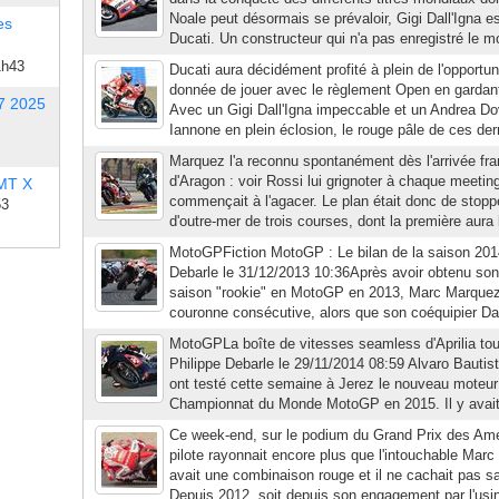
Noale peut désormais se prévaloir, Gigi Dall'Igna
es
Ducati. Un constructeur qui n'a pas enregistré le mo
1h43
Ducati aura décidément profité à plein de l'opportuni
donnée de jouer avec le règlement Open en gardant
7 2025
Avec un Gigi Dall'Igna impeccable et un Andrea Dov
Iannone en plein éclosion, le rouge pâle de ces dern
Marquez l'a reconnu spontanément dès l'arrivée fr
d'Aragon : voir Rossi lui grignoter à chaque meeti
 MT X
commençait à l'agacer. Le plan était donc de stop
53
d'outre-mer de trois courses, dont la première aura
MotoGPFiction MotoGP : Le bilan de la saison 201
Debarle le 31/12/2013 10:36Après avoir obtenu son 
saison "rookie" en MotoGP en 2013, Marc Marquez
couronne consécutive, alors que son coéquipier Dan
MotoGPLa boîte de vitesses seamless d'Aprilia to
Philippe Debarle le 29/11/2014 08:59 Alvaro Bautis
ont testé cette semaine à Jerez le nouveau moteur de
Championnat du Monde MotoGP en 2015. Il y avait d
Ce week-end, sur le podium du Grand Prix des Am
pilote rayonnait encore plus que l'intouchable Marc
avait une combinaison rouge et il ne cachait pas sa 
Depuis 2012, soit depuis son engagement par l'usin