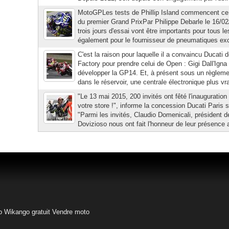
MotoGPLes tests de Phillip Island commencent ce
du premier Grand PrixPar Philippe Debarle le 16/0
trois jours d'essai vont être importants pour tous 
également pour le fournisseur de pneumatiques excl
C'est la raison pour laquelle il a convaincu Ducati d
Factory pour prendre celui de Open : Gigi Dall'Igna s
développer la GP14. Et, à présent sous un règlemen
dans le réservoir, une centrale électronique plus vr
"Le 13 mai 2015, 200 invités ont fêté l'inauguration
votre store !", informe la concession Ducati Paris su
"Parmi les invités, Claudio Domenicali, président 
Dovizioso nous ont fait l'honneur de leur présence 
o
Wikango gratuit
Vendre moto