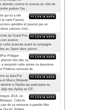
 est attendu comme le messie du côté de
indre podium l'an...
té qui lui a été
 la carte Factory.
izioso opiniâtre et poussé par un
ières saisons s'est...
anchie du Grand Prix
ng son avance
per cette avancée avant la campagne
 lieu au Japon dans quinze...
4Par Philippe
premier titre dès sa
 a remporté cette année sa deuxième
i Pedrosa ravissait de...
urne au bancPar
ta et Marco Melandri
stiné à l'Aprilia qui participera au
éjà des Aprilia en GP...
ériques 2014, un
 Marquez. Celui-là
joie de se retrouver à pareille fête.
e Ducati, Andrea...