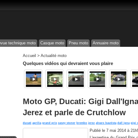
vue technique moto
Casque moto
Pneu moto
Annuaire moto
Accueil
>
Actualité moto
Quelques vidéos qui devraient vous plaire
Moto GP, Ducati: Gigi Dall'Igna
Jerez et parle de Crutchlow
ducati
aprilia
grand prix
casey stoner
brembo
jerez
alvaro bautista
dall igna
gigi 
Publié le
7 mai 2014 à 21h
L'expertise du Grand Prix 