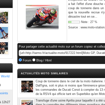
a fait l'effet d'une douc
coup de tonnerre dans un c
que la nouvelle recrue n'
désastre tout en se...
Note :
27
%
Source :
www.moto-statio
Pour partager cette actualité moto sur un forum copiez et collez
Forum
Blog / Html
ACTUALITÉS MOTO SIMILAIRES
 World
Coup de tonnerre dans le ciel de la moto italienne. 
9
Dall'Igna, soit ni plus ni moins que l'éminence grise
les commandes de Ducati Corsé à compter du 13 n
points
de la RSV4 qui officie tant en Superbike qu'en Mot
Transfuge d'une usine Aprilia pour laquelle il a été
à 12h27
dans la conquête des différents titres mondiaux do