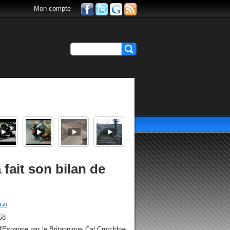
Mon compte
 fait son bilan de
dall
58
d'Espagne par le Britannique Cal Crutchlow