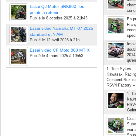
cham
Essai QJ Motor SRK800, les
concr
points à retenir
Publié le
8 octobre 2025 à 21h43
En pr
Fran
Essai vidéo Yamaha MT 07 2025
conqu
standard et Y AMT
spéci
Publié le
12 avril 2025 à 21h
Imola
doub
Essai vidéo CF Moto 800 MT X
2014.
Publié le
4 mars 2025 à 19h53
qu'en
1- Tom Sykes – 
Kawasaki Racing
Crescent Suzuki 
RSV4 Factory – 
1. T
Kawa
RSV4
Guint
C'est
Super
voir 
Sous 