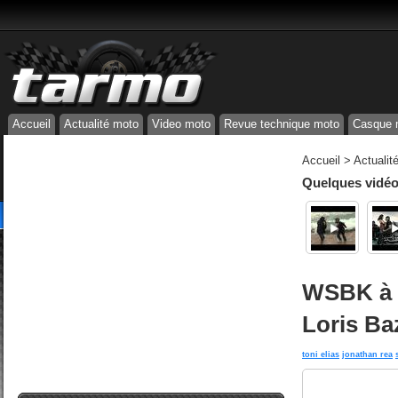
Accueil
Actualité moto
Video moto
Revue technique moto
Casque 
Accueil
>
Actualit
Quelques vidéos
WSBK à D
Loris Ba
toni elias
jonathan rea