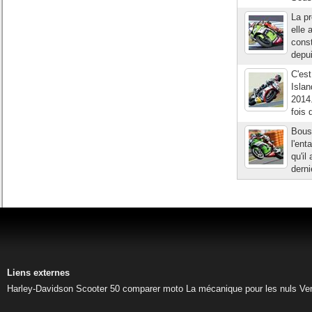
La p
elle 
const
depui
C'est
Islan
2014
fois 
Bous
l'en
qu'il
derni
Liens externes
Harley-Davidson
Scooter 50
comparer moto
La mécanique pour les nuls
Ve