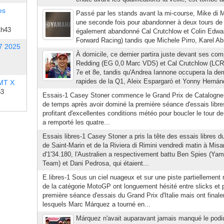
es
Passé par les stands avant la mi-course, Mike di Me
une seconde fois pour abandonner à deux tours de l
1h43
également abandonné Cal Crutchlow et Colin Ed
Forward Racing) tandis que Michele Pirro, Karel Ab
7 2025
À domicile, ce dernier partira juste devant ses com
Redding (EG 0,0 Marc VDS) et Cal Crutchlow (LCR
7e et 8e, tandis qu'Andrea Iannone occupera la dern
rapides de la Q1, Aleix Espargaró et Yonny Herná
 MT X
53
Essais-1 Casey Stoner commence le Grand Prix de Catalogne en
de temps après avoir dominé la première séance d'essais libre
profitant d'excellentes conditions météo pour boucler le tour d
a remporté les quatre...
Essais libres-1 Casey Stoner a pris la tête des essais libres d
de Saint-Marin et de la Riviera di Rimini vendredi matin à Mis
d'1'34.180, l'Australien a respectivement battu Ben Spies 
Team) et Dani Pedrosa, qui étaient...
E.libres-1 Sous un ciel nuageux et sur une piste partiellement m
de la catégorie MotoGP ont longuement hésité entre slicks et p
première séance d'essais du Grand Prix d'Italie mais ont final
lesquels Marc Márquez a tourné en...
Márquez n'avait auparavant jamais manqué le pod