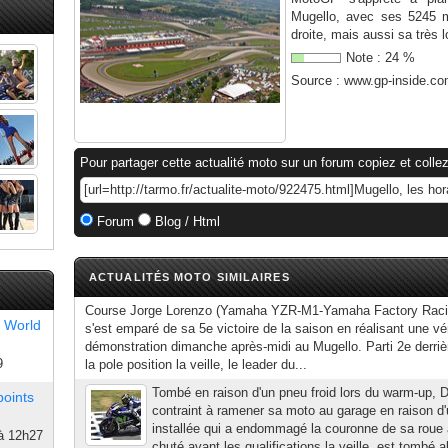
Mugello, avec ses 5245 m
droite, mais aussi sa très l
Note :
24
%
Source :
www.gp-inside.c
Pour partager cette actualité moto sur un forum copiez et collez
Forum
Blog / Html
ACTUALITÉS MOTO SIMILAIRES
Course Jorge Lorenzo (Yamaha YZR-M1-Yamaha Factory Rac
 World
s'est emparé de sa 5e victoire de la saison en réalisant une vér
démonstration dimanche après-midi au Mugello. Parti 2e derriè
9
la pole position la veille, le leader du...
Tombé en raison d'un pneu froid lors du warm-up, D
points
contraint à ramener sa moto au garage en raison d
installée qui a endommagé la couronne de sa roue a
à 12h27
chuté avant les qualifications la veille, est tombé alo