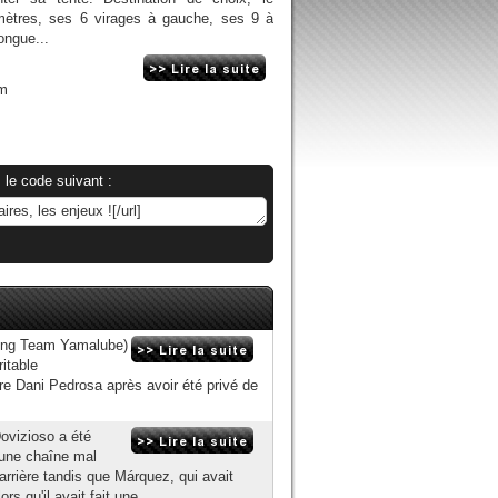
ètres, ses 6 virages à gauche, ses 9 à
ongue...
om
 le code suivant :
ing Team Yamalube)
itable
re Dani Pedrosa après avoir été privé de
ovizioso a été
'une chaîne mal
rrière tandis que Márquez, qui avait
rs qu'il avait fait une...