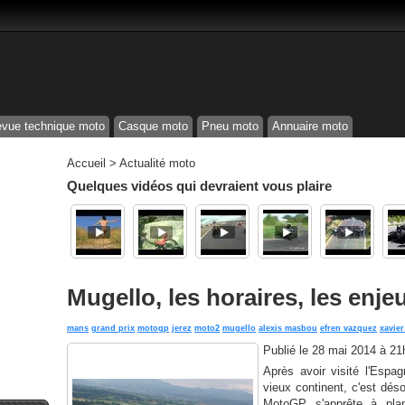
vue technique moto
Casque moto
Pneu moto
Annuaire moto
Accueil
>
Actualité moto
Quelques vidéos qui devraient vous plaire
Mugello, les horaires, les enjeu
mans
grand prix
motogp
jerez
moto2
mugello
alexis masbou
efren vazquez
xavie
Publié le
28 mai 2014 à 21
Après avoir visité l'Espa
vieux continent, c'est dés
MotoGP s'apprête à plan