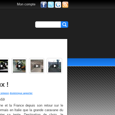
Mon compte
x !
r simeon
dominique aegerter
h59
gne et la France depuis son retour sur le
ormais en Italie que la grande caravane du
ter sa tente. Destination de choix, le