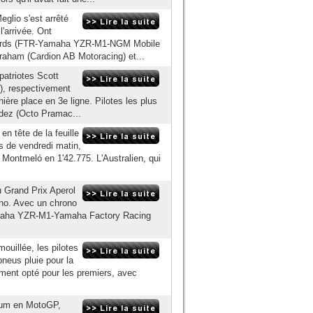
glio s'est arrêté
'arrivée. Ont
wards (FTR-Yamaha YZR-M1-NGM Mobile
raham (Cardion AB Motoracing) et...
patriotes Scott
), respectivement
ière place en 3e ligne. Pilotes les plus
ndez (Octo Pramac...
 tête de la feuille
s de vendredi matin,
e Montmeló en 1'42.775. L'Australien, qui
u Grand Prix Aperol
ano. Avec un chrono
(Yamaha YZR-M1-Yamaha Factory Racing
ouillée, les pilotes
neus pluie pour la
ement opté pour les premiers, avec
ium en MotoGP,