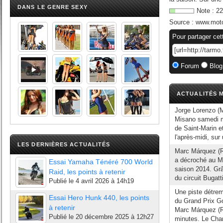
DANS LE GENRE SEXY
Note :
22
Source :
www.mot
Pour partager cet
Forum
Blog
ACTUALITÉS M
Jorge Lorenzo (M
Misano samedi ma
de Saint-Marin et
l'après-midi, sur 
LES DERNIÈRES ACTUALITÉS
Marc Márquez (R
a décroché au Ma
Essai Yamaha Ténéré 700 World
saison 2014. Grâ
Raid, les points à retenir
du circuit Bugatti
Publié le
4 avril 2026 à 14h19
Une piste détrem
Essai Hero Hunk 440, les points
du Grand Prix Go
à retenir
Marc Márquez (R
Publié le
20 décembre 2025 à 12h27
minutes. Le Cha