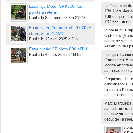
Le Champion du 
Essai QJ Motor SRK800, les
1'39.1 lors des 
points à retenir
1'38 en qualific
Publié le
8 octobre 2025 à 21h43
1'37.683, un chro
Essai vidéo Yamaha MT 07 2025
Pilote le plus ra
standard et Y AMT
Crutchlow (Monst
Publié le
12 avril 2025 à 21h
décroché sa seco
Assen un peu plu
Essai vidéo CF Moto 800 MT X
Publié le
4 mars 2025 à 19h53
Les qualificatio
Commercial Bank 
Monde en titre M
sa fantastique c
Cinquième des es
d'Indianapolis, 
hiérarchie l'aprè
un circuit dont la
Marc Márquez (Re
samedi au Grand 
un nouveau recor
début de l'année.
Avec 
GP n