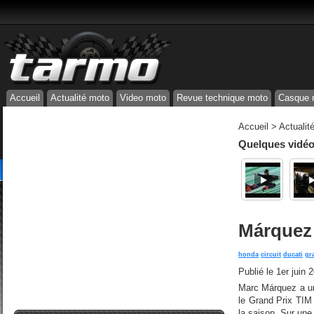
Accueil
Actualité moto
Video moto
Revue technique moto
Casque 
Accueil
>
Actualit
Quelques vidéos
Márquez 
honda
circuit
ducati
gr
Publié le
1er juin 
Marc Márquez a une
le Grand Prix TIM 
la saison. Sur une