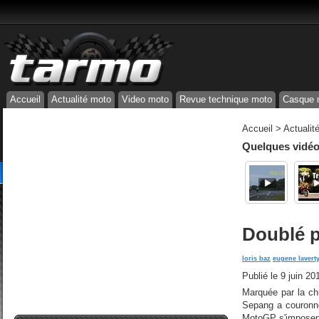
Accueil
Actualité moto
Video moto
Revue technique moto
Casque 
Accueil
>
Actualit
Quelques vidéos
Doublé p
loris baz
eugene lavert
Publié le
9 juin 20
Marquée par la ch
Sepang a couronné 
MotoGP s'imposent