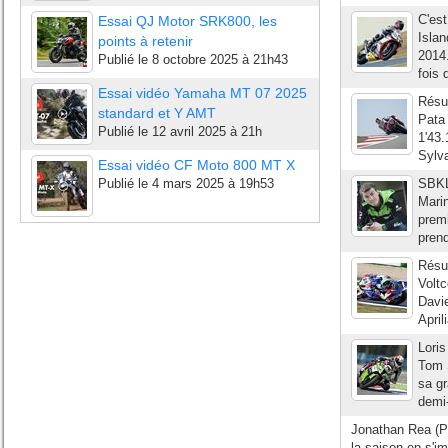
C'est
Essai QJ Motor SRK800, les
Islan
points à retenir
2014
Publié le
8 octobre 2025 à 21h43
fois 
Essai vidéo Yamaha MT 07 2025
Résul
standard et Y AMT
Pata
Publié le
12 avril 2025 à 21h
1'43.
Sylva
Essai vidéo CF Moto 800 MT X
Publié le
4 mars 2025 à 19h53
SBKL
Marin
premi
prend
Résul
Volt
Davie
April
Loris
Tom S
sa gr
demi-
Jonathan Rea (P
la saison en s'i