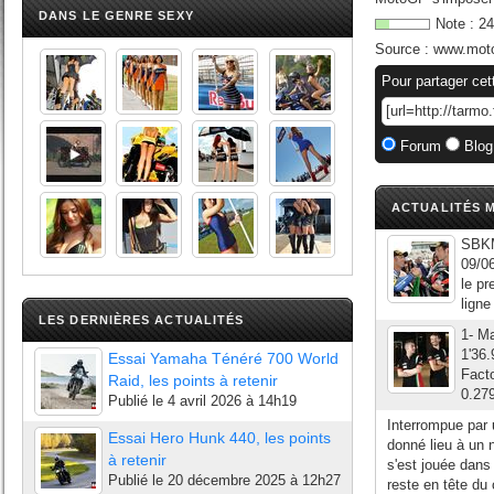
DANS LE GENRE SEXY
Note :
24
Source :
www.moto
Pour partager cet
Forum
Blog
ACTUALITÉS M
SBKMa
09/06
le pr
ligne
LES DERNIÈRES ACTUALITÉS
1- Ma
1'36.
Essai Yamaha Ténéré 700 World
Fact
Raid, les points à retenir
0.27
Publié le
4 avril 2026 à 14h19
Interrompue par
Essai Hero Hunk 440, les points
donné lieu à un 
à retenir
s'est jouée dans
Publié le
20 décembre 2025 à 12h27
reste en tête du