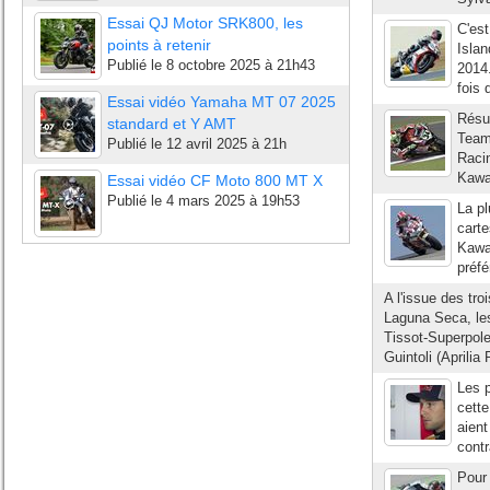
Essai QJ Motor SRK800, les
C'est
points à retenir
Islan
Publié le
8 octobre 2025 à 21h43
2014
fois 
Essai vidéo Yamaha MT 07 2025
Résul
standard et Y AMT
Team
Publié le
12 avril 2025 à 21h
Raci
Kawa
Essai vidéo CF Moto 800 MT X
Publié le
4 mars 2025 à 19h53
La pl
carte
Kawa
préfé
A l'issue des t
Laguna Seca, les
Tissot-Superpole
Guintoli (Aprilia
Les p
cette
aient
contr
Pour 