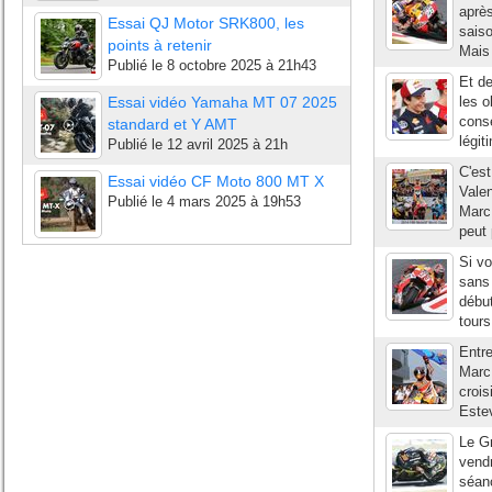
après
Essai QJ Motor SRK800, les
sais
points à retenir
Mais 
Publié le
8 octobre 2025 à 21h43
Et de
Essai vidéo Yamaha MT 07 2025
les o
consé
standard et Y AMT
légit
Publié le
12 avril 2025 à 21h
C'est
Essai vidéo CF Moto 800 MT X
Vale
Publié le
4 mars 2025 à 19h53
Marc 
peut
Si vo
sans
début
tours
Entre
Marc
crois
Estev
Le Gr
vend
séanc