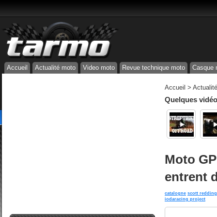
Accueil
Actualité moto
Video moto
Revue technique moto
Casque 
Accueil
>
Actualit
Quelques vidéos
Moto GP 
entrent 
catalogne
scott redding
iodaracing project