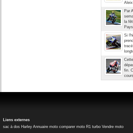
Aleix
Par A
semai
la fê
Pays
Si l'
prend
tracé
long
Cette
dépas
fin. 
cours
Liens externes
sac à dos Harley
Annuaire moto
comparer moto
R1 turbo
Vendre moto