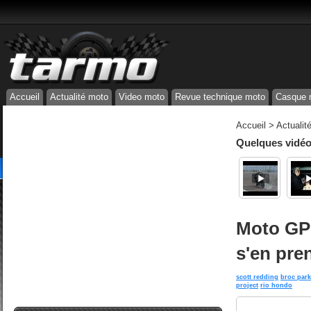
Accueil
Actualité moto
Video moto
Revue technique moto
Casque 
Accueil
>
Actualit
Quelques vidéos
Moto GP 
s'en pre
scott redding
broc par
project
rio hondo