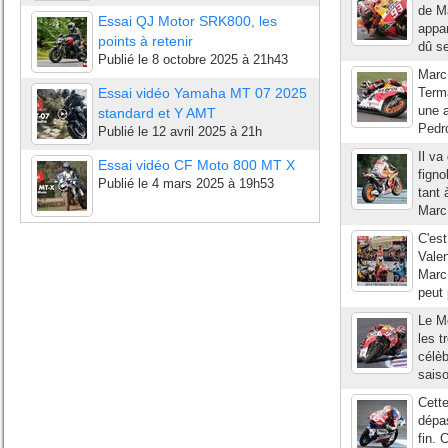
de Ma
Essai QJ Motor SRK800, les
appar
points à retenir
dû se
Publié le
8 octobre 2025 à 21h43
Marc 
Essai vidéo Yamaha MT 07 2025
Terma
une a
standard et Y AMT
Pedro
Publié le
12 avril 2025 à 21h
Il va
Essai vidéo CF Moto 800 MT X
figno
Publié le
4 mars 2025 à 19h53
tant 
Marc 
C'est
Vale
Marc 
peut
Le Mo
les t
célè
sais
Cette
dépas
fin. 