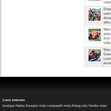
cours
Empr
saiso
diman
effec
Marc
estiv
écrit
voilà
Marc 
Grand
Lore
jeune
Liens externes
boutique Harley
Annuaire moto
comparatif moto
Airbag vélo
Vendre moto