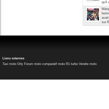
qu'il
Márq
hormi
avait
sur R
Liens externes
Taxi moto Orly
Forum moto
comparatif moto
R1 turbo
Vendre moto