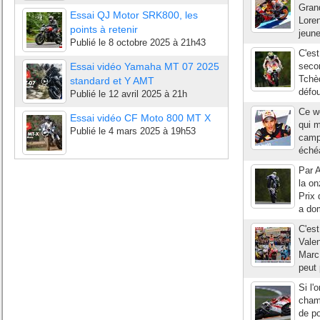
Grand
Essai QJ Motor SRK800, les
Lore
points à retenir
jeune
Publié le
8 octobre 2025 à 21h43
C'es
Essai vidéo Yamaha MT 07 2025
secon
Tchèq
standard et Y AMT
défou
Publié le
12 avril 2025 à 21h
Ce w
Essai vidéo CF Moto 800 MT X
qui 
Publié le
4 mars 2025 à 19h53
camp
échéa
Par A
la o
Prix 
a dom
C'est
Vale
Marc 
peut
Si l
cham
de po