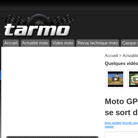
Accueil
Actualité moto
Video moto
Revue technique moto
Casque 
Accueil
>
Actualit
Quelques vidéos
Moto GP 
se sort 
broc parkes
hiroshi ao
camier