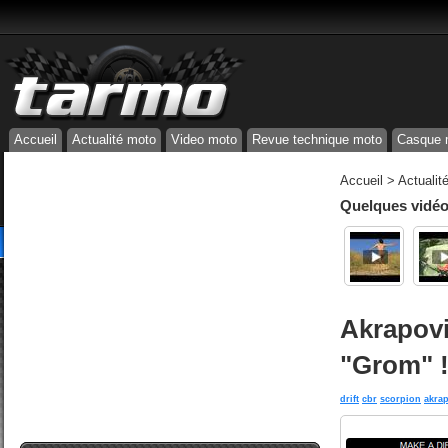
Accueil
Actualité moto
Video moto
Revue technique moto
Casque 
Accueil
>
Actualit
Quelques vidéos
Akrapovi
"Grom" 
drift
cbr
scorpion
akra