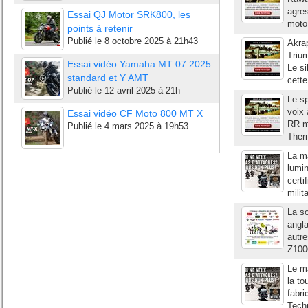
agres
Essai QJ Motor SRK800, les
moto 
points à retenir
Publié le
8 octobre 2025 à 21h43
Akra
Trium
Essai vidéo Yamaha MT 07 2025
Le si
standard et Y AMT
cette
Publié le
12 avril 2025 à 21h
Le sp
voix 
Essai vidéo CF Moto 800 MT X
RR m
Publié le
4 mars 2025 à 19h53
Therm
La ma
lumi
cert
milit
La so
angla
autre
Z1000
Le ma
la t
fabri
Techn