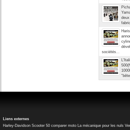
Picha
Yama
deux
fabri
Hari
anno
cyli
déve
sociétés...
L'It
500(
1000
"bête
Liens externes
Harley-Davidson
Scooter 50
comparer moto
La mécanique pour les nuls
Ve