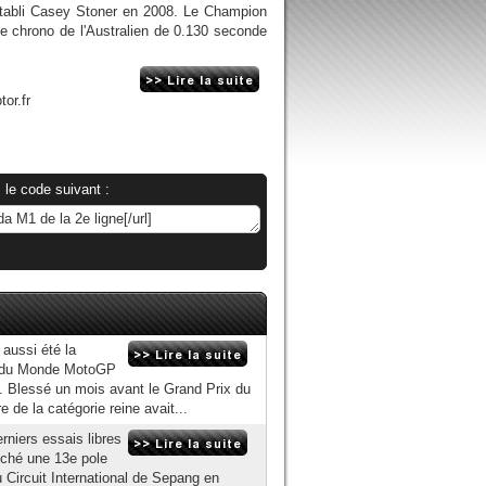
établi Casey Stoner en 2008. Le Champion
le chrono de l'Australien de 0.130 seconde
or.fr
 le code suivant :
aussi été la
t du Monde MotoGP
l. Blessé un mois avant le Grand Prix du
 de la catégorie reine avait...
erniers essais libres
oché une 13e pole
 Circuit International de Sepang en