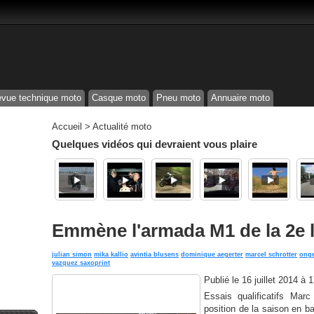
vue technique moto
Casque moto
Pneu moto
Annuaire moto
Accueil
>
Actualité moto
Quelques vidéos qui devraient vous plaire
Emmène l'armada M1 de la 2e 
julian simon
mika kallio
avintia blusens
dominique aegerter
marcel schrotter
onge
vazquez saxoprint
Publié le
16 juillet 2014 à 
Essais qualificatifs Ma
position de la saison en ba