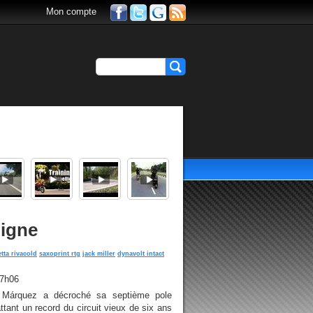
Mon compte
ligne
tta rivacold
saxoprint rtg
jack miller
dynavolt intact
17h06
rc Márquez a décroché sa septième pole
ttant un record du circuit vieux de six ans