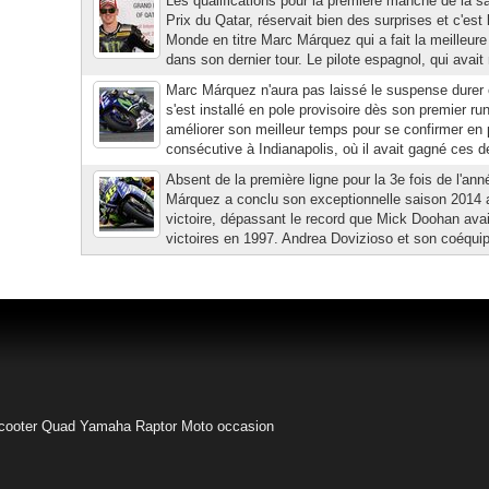
Les qualifications pour la première manche de la s
Prix du Qatar, réservait bien des surprises et c'es
Monde en titre Marc Márquez qui a fait la meilleure
dans son dernier tour. Le pilote espagnol, qui avait
Marc Márquez n'aura pas laissé le suspense durer e
s'est installé en pole provisoire dès son premier ru
améliorer son meilleur temps pour se confirmer en 
consécutive à Indianapolis, où il avait gagné ces d
Absent de la première ligne pour la 3e fois de l'a
Márquez a conclu son exceptionnelle saison 2014
victoire, dépassant le record que Mick Doohan avait
victoires en 1997. Andrea Dovizioso et son coéquip
cooter
Quad Yamaha Raptor
Moto occasion