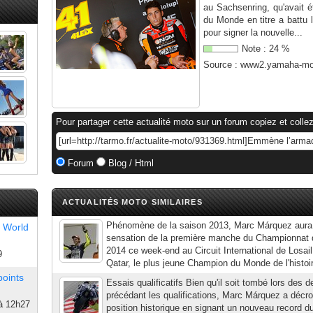
au Sachsenring, qu'avait 
du Monde en titre a battu 
pour signer la nouvelle...
Note :
24
%
Source :
www2.yamaha-mot
Pour partager cette actualité moto sur un forum copiez et collez
Forum
Blog / Html
ACTUALITÉS MOTO SIMILAIRES
Phénomène de la saison 2013, Marc Márquez aura 
 World
sensation de la première manche du Championna
2014 ce week-end au Circuit International de Losai
9
Qatar, le plus jeune Champion du Monde de l'histoire
points
Essais qualificatifs Bien qu'il soit tombé lors des d
précédant les qualifications, Marc Márquez a décr
à 12h27
position historique en signant un nouveau record du