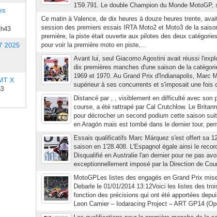
1'59.791. Le double Champion du Monde MotoGP, sa
es
Ce matin à Valence, de dix heures à douze heures trente, avait
session des premiers essais IRTA Moto2 et Moto3 de la saison
1h43
première, la piste était ouverte aux pilotes des deux catégories
7 2025
pour voir la première moto en piste,...
Avant lui, seul Giacomo Agostini avait réussi l'expl
dix premières manches d'une saison de la catégorie
1969 et 1970. Au Grand Prix d'Indianapolis, Marc 
 MT X
supérieur à ses concurrents et s'imposait une fois d
53
Distancé par , , visiblement en difficulté avec son 
course, a été rattrapé par Cal Crutchlow. Le Britann
pour décrocher un second podium cette saison suite 
en Aragón mais est tombé dans le dernier tour, perm
Essais qualificatifs Marc Márquez s'est offert sa 12
saison en 1'28.408. L'Espagnol égale ainsi le reco
Disqualifié en Australie l'an dernier pour ne pas avo
exceptionnellement imposé par la Direction de Cour
MotoGPLes listes des engagés en Grand Prix mises
Debarle le 01/01/2014 13:12Voici les listes des tro
fonction des précisions qui ont été apportées depuis
Leon Camier – Iodaracing Project – ART GP14 (Open