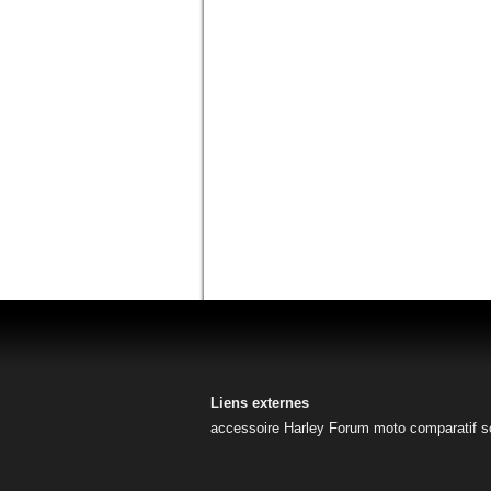
Liens externes
accessoire Harley
Forum moto
comparatif s