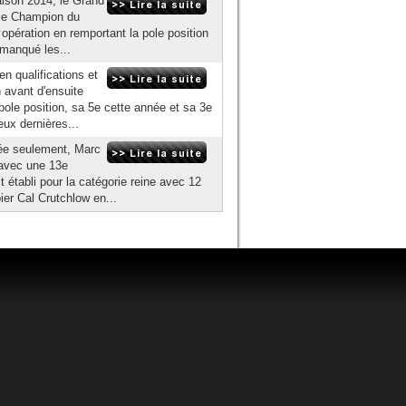
aison 2014, le Grand
t le Champion du
 opération en remportant la pole position
 manqué les...
n qualifications et
n avant d'ensuite
pole position, sa 5e cette année et sa 3e
eux dernières...
nnée seulement, Marc
 avec une 13e
 établi pour la catégorie reine avec 12
ier Cal Crutchlow en...