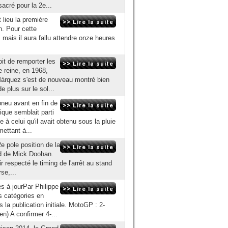
cré pour la 2e...
 lieu la première
. Pour cette
 mais il aura fallu attendre onze heures
oit de remporter les
 reine, en 1968,
Márquez s'est de nouveau montré bien
e plus sur le sol...
pneu avant en fin de
ique semblait parti
à celui qu'il avait obtenu sous la pluie
ettant à...
e pole position de la
rd de Mick Doohan.
ir respecté le timing de l'arrêt au stand
se,...
 à jourPar Philippe
is catégories en
 la publication initiale. MotoGP : 2-
) A confirmer 4-...