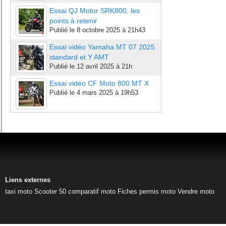
Essai QJ Motor SRK800, les
points à retenir
Publié le
8 octobre 2025 à 21h43
Essai vidéo Yamaha MT 07 2025
standard et Y AMT
Publié le
12 avril 2025 à 21h
Essai vidéo CF Moto 800 MT X
Publié le
4 mars 2025 à 19h53
Liens externes
taxi moto
Scooter 50
comparatif moto
Fiches permis moto
Vendre moto