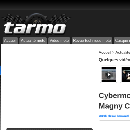
Accueil
Actualité moto
Video moto
Revue technique moto
Casque 
Accueil
>
Actualit
Quelques vidéos
Cybermot
Magny Co
suzuki
ducati
kawasaki