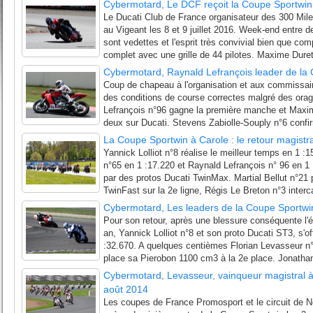
Cybermotard, Le DCF reçoit la Coupe Sportwin s
Le Ducati Club de France organisateur des 300 Mile
au Vigeant les 8 et 9 juillet 2016. Week-end entre 
sont vedettes et l'esprit très convivial bien que com
complet avec une grille de 44 pilotes. Maxime Duret
Cybermotard, Raynald Lefrançois leader de la
Coup de chapeau à l'organisation et aux commissair
des conditions de course correctes malgré des ora
Lefrançois n°96 gagne la première manche et Maxim
deux sur Ducati. Stevens Zabiolle-Souply n°6 confir
La Coupe Sportwin à Carole : le retour magistr
Yannick Lolliot n°8 réalise le meilleur temps en 1 :
n°65 en 1 :17.220 et Raynald Lefrançois n° 96 en 1 
par des protos Ducati TwinMax. Martial Bellut n°21
TwinFast sur la 2e ligne, Régis Le Breton n°3 interca
Cybermotard, Les leaders de la Coupe Sportwi
Pour son retour, après une blessure conséquente l'é
an, Yannick Lolliot n°8 et son proto Ducati ST3, s'of
:32.670. A quelques centièmes Florian Levasseur n°
place sa Pierobon 1100 cm3 à la 2e place. Jonathan
Cybermotard, Levasseur, vainqueur magistral à
août 2014
Les coupes de France Promosport et le circuit de 