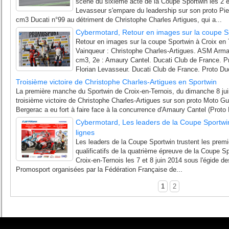
scène du sixième acte de la Coupe Sportwin les 2 e
Levasseur s'empare du leadership sur son proto Pi
cm3 Ducati n°99 au détriment de Christophe Charles Artigues, qui a...
Cybermotard, Retour en images sur la coupe Sp
Retour en images sur la coupe Sportwin à Croix en
Vainqueur : Christophe Charles-Artigues. ASM Arm
cm3, 2e : Amaury Cantel. Ducati Club de France. P
Florian Levasseur. Ducati Club de France. Proto Duc
Troisième victoire de Christophe Charles-Artigues en Sportwin
La première manche du Sportwin de Croix-en-Ternois, du dimanche 8 juin
troisième victoire de Christophe Charles-Artigues sur son proto Moto Gu
Bergerac a eu fort à faire face à la concurrence d'Amaury Cantel (Proto
Cybermotard, Les leaders de la Coupe Sportwin
lignes
Les leaders de la Coupe Sportwin trustent les premi
qualificatifs de la quatrième épreuve de la Coupe Spo
Croix-en-Ternois les 7 et 8 juin 2014 sous l'égide 
Promosport organisées par la Fédération Française de...
1
2