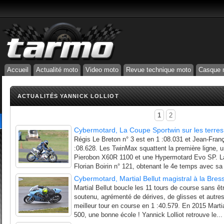
Accueil
Actualité moto
Video moto
Revue technique moto
Casque 
ACTUALITÉS YANNICK LOLLIOT
1
2
Cybermotard, La Coupe Sportwin sur les terre
Régis Le Breton n° 3 est en 1 :08.031 et Jean-Franç
:08.628. Les TwinMax squattent la première ligne,
Pierobon X60R 1100 et une Hypermotard Evo SP. La
Florian Boirin n° 121, obtenant le 4e temps avec sa
Cybermotard, Martial Bellut magistral à la Bres
Martial Bellut boucle les 11 tours de course sans êt
soutenu, agrémenté de dérives, de glisses et autres f
meilleur tour en course en 1 :40.579. En 2015 Martia
500, une bonne école ! Yannick Lolliot retrouve le...