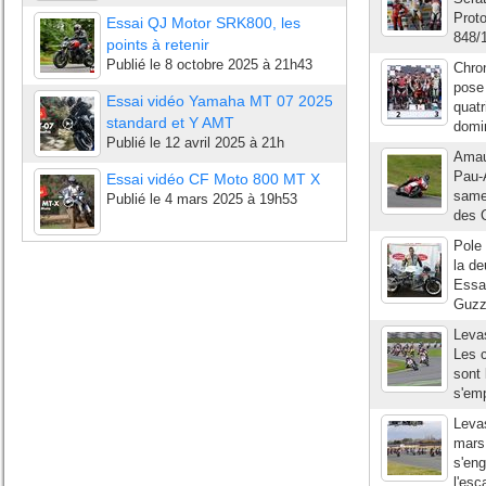
Prot
Essai QJ Motor SRK800, les
848/1
points à retenir
Publié le
8 octobre 2025 à 21h43
Chro
pose 
Essai vidéo Yamaha MT 07 2025
quatr
standard et Y AMT
domin
Publié le
12 avril 2025 à 21h
Amaur
Pau-A
Essai vidéo CF Moto 800 MT X
samed
Publié le
4 mars 2025 à 19h53
des 
Pole 
la de
Essai
Guzzi
Levas
Les 
sont 
s'emp
Levas
mars
s'eng
l'esc