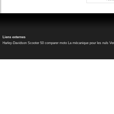
Liens externes
Harley-Davidson
Scooter 50
comparer moto
La mécanique pour les nuls
Ve