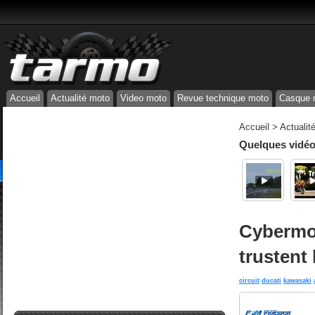
Accueil
Actualité moto
Video moto
Revue technique moto
Casque 
Accueil
>
Actualit
Quelques vidéos
Cybermot
trustent
circuit
ducati
kawasaki