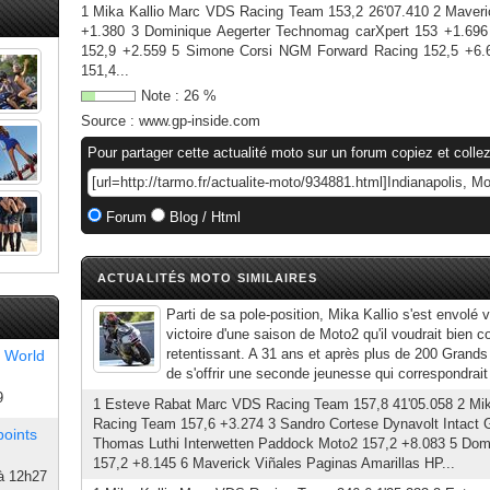
1 Mika Kallio Marc VDS Racing Team 153,2 26'07.410 2 Maveri
+1.380 3 Dominique Aegerter Technomag carXpert 153 +1.69
152,9 +2.559 5 Simone Corsi NGM Forward Racing 152,5 +6.6
151,4...
Note :
26
%
Source :
www.gp-inside.com
Pour partager cette actualité moto sur un forum copiez et collez
Forum
Blog / Html
ACTUALITÉS MOTO SIMILAIRES
Parti de sa pole-position, Mika Kallio s'est envolé 
victoire d'une saison de Moto2 qu'il voudrait bien co
retentissant. A 31 ans et après plus de 200 Grands P
 World
de s'offrir une seconde jeunesse qui correspondrait 
9
1 Esteve Rabat Marc VDS Racing Team 157,8 41'05.058 2 Mi
Racing Team 157,6 +3.274 3 Sandro Cortese Dynavolt Intact 
points
Thomas Luthi Interwetten Paddock Moto2 157,2 +8.083 5 Dom
157,2 +8.145 6 Maverick Viñales Paginas Amarillas HP...
à 12h27