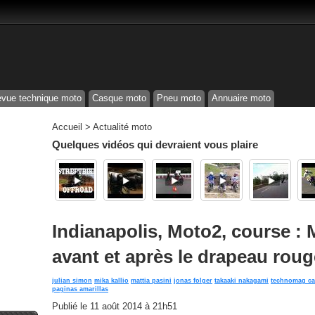
vue technique moto
Casque moto
Pneu moto
Annuaire moto
Accueil
>
Actualité moto
Quelques vidéos qui devraient vous plaire
Indianapolis, Moto2, course : M
avant et après le drapeau roug
julian simon
mika kallio
mattia pasini
jonas folger
takaaki nakagami
technomag ca
paginas amarillas
Publié le
11 août 2014 à 21h51