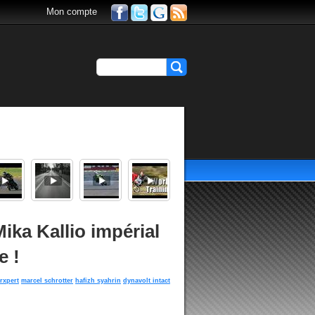
Mon compte
ika Kallio impérial
e !
rxpert
marcel schrotter
hafizh syahrin
dynavolt intact