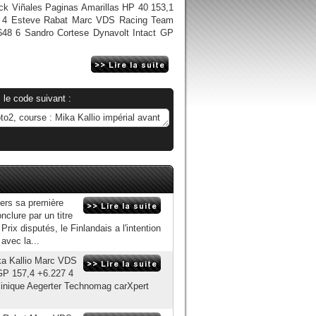
ck Viñales Paginas Amarillas HP 40 153,1
6 4 Esteve Rabat Marc VDS Racing Team
48 6 Sandro Cortese Dynavolt Intact GP
 le code suivant :
vers sa première
nclure par un titre
rix disputés, le Finlandais a l'intention
avec la...
ka Kallio Marc VDS
GP 157,4 +6.227 4
inique Aegerter Technomag carXpert