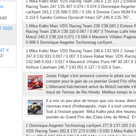
1 Mika Kallio Marc VDS Racing Team 246,6 1'25.333 2 Este
es
Racing Team 247 1'25.407 0.074 / 0.074 3 Dominique Aegert
carXpert 243,2 1'25.588 0.255 / 0.181 4 Simone Corsi NGM Fo
0.114 5 Sandro Cortese Dynavolt Intact GP 246,9 1'25.787...
1h43
1 Mika Kallio Marc VDS Racing Team 239 1'38.043 2 Esteve
7 2025
Racing Team 238,4 1'38.110 0.067 / 0.067 3 Thomas Luthi Int
Moto2 240,3 1'38.114 0.071 / 0.004 4 Maverick Viñales Pagina
0.088 5 Dominique Aegerter Technomag carXpert...
 MT X
1 Mika Kallio Marc VDS Racing Team 248,6 1'42.924 2 Jonas
53
247,9 1'42.931 0.007 / 0.007 3 Esteve Rabat Marc VDS Racin
1'42.948 0.024 / 0.017 4 Maverick Viñales Pons HP 40 247,9 1
AirAsia Caterham 246,7 1'43.051 0.127 / 0.025 6 Sam...
Jonas Folger s'est annoncé comme le pilote sur lequ
compter pour le gain de ce premier Grand Prix d'A
L'Allemand fraîchement arrivé du Moto3 semble s'êt
tracé de Termas de Rio Hondo. Meilleur temps le ven
Il a mis un peu plus de temps que ces rivaux direc
nouveau tracé d'Indianapolis, mais il a tout compr
Soit à l'instant payant. Mika Kallio peut être heur
journée du Grand Prix des Etats-Unis de Moto2. En di
1 Dominique Aegerter Technomag carXpert 277,9 1'37.243 2 E
VDS Racing Team 282,8 1'37.273 0.030 / 0.030 3 Mika Kallio