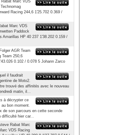
ve Rabat Marc VDS
er Technomag
rward Racing 244,6 1'25.702 0.369 /
 Rabat Marc VDS
erwetten Paddock
s Amarillas HP 40 237 1'38.202 0.159 /
 Folger AGR Team
g Team 250,6
'43.026 0.102 / 0.078 5 Johann Zarco
el il faudrait
rgentine de Moto2.
re trouvé des affinités avec le nouveau
dredi matin, il...
ts à décrypter ce
is au bon moment.
eux de son parcours en cette seconde
fficulté hier car...
steve Rabat Marc
 Marc VDS Racing