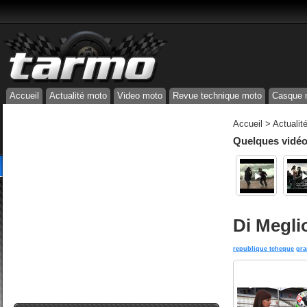
Accueil
Actualité moto
Video moto
Revue technique moto
Casque 
Accueil
>
Actualit
Quelques vidéos
Di Meglio
republique tcheque
gra