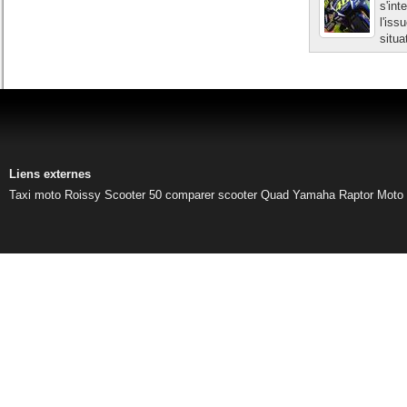
s'int
l'iss
situa
Liens externes
Taxi moto Roissy
Scooter 50
comparer scooter
Quad Yamaha Raptor
Moto 