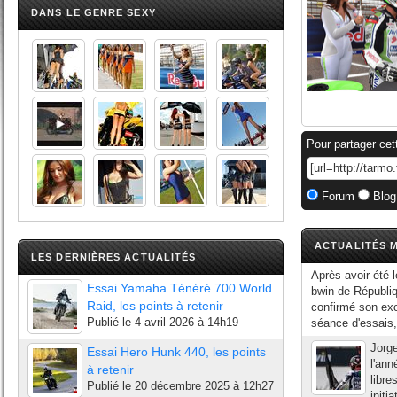
DANS LE GENRE SEXY
Pour partager cet
Forum
Blog
ACTUALITÉS M
LES DERNIÈRES ACTUALITÉS
Après avoir été 
Essai Yamaha Ténéré 700 World
bwin de Républi
Raid, les points à retenir
confirmé son exce
Publié le
4 avril 2026 à 14h19
séance d'essais,
Jorge
Essai Hero Hunk 440, les points
l'an
à retenir
libre
Publié le
20 décembre 2025 à 12h27
initi