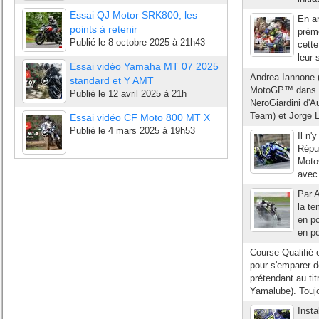
Essai QJ Motor SRK800, les
En ar
points à retenir
prémo
Publié le
8 octobre 2025 à 21h43
cette
leur 
Essai vidéo Yamaha MT 07 2025
Andrea Iannone (D
standard et Y AMT
MotoGP™ dans un
Publié le
12 avril 2025 à 21h
NeroGiardini d'A
Team) et Jorge 
Essai vidéo CF Moto 800 MT X
Publié le
4 mars 2025 à 19h53
Il n'
Répu
MotoG
avec 
Par A
la te
en po
en po
Course Qualifié 
pour s'emparer d
prétendant au t
Yamalube). Toujou
Insta