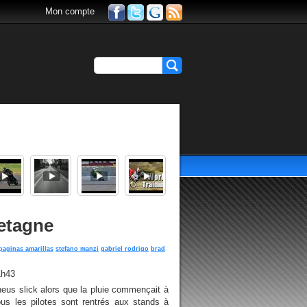
Mon compte
etagne
paginas amarillas
stefano manzi
gabriel rodrigo
brad
1h43
 pneus slick alors que la pluie commençait à
tous les pilotes sont rentrés aux stands à