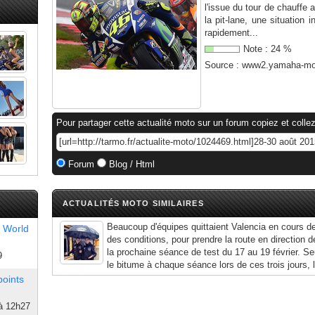
l'issue du tour de chauffe 
la pit-lane, une situation 
rapidement...
Note :
24
%
Source :
www2.yamaha-mot
Pour partager cette actualité moto sur un forum copiez et collez
Forum
Blog / Html
ACTUALITÉS MOTO SIMILAIRES
Beaucoup d'équipes quittaient Valencia en cours d
 World
des conditions, pour prendre la route en direction d
la prochaine séance de test du 17 au 19 février. Se
9
le bitume à chaque séance lors de ces trois jours, le
points
à 12h27