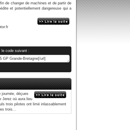
afin de changer de machines et de partir de
inédite et potentiellement dangereuse qui a
or.fr
 le code suivant :
e journée, déçues
e Jerez où aura lieu
uls trois pilotes ont limé inlassablement
s trois...