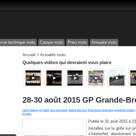
vue technique moto
Casque moto
Pneu moto
Annuaire moto
Accueil
>
Actualité moto
Quelques vidéos qui devraient vous plaire
28-30 août 2015 GP Grande-Br
saint marin
pit lane
ana carrasco
maria herrera
francesco bagnaia
dynavolt intact
binder
Publié le
31 août 2015 à 2
Installés sur la grille sur
s'intensifier, absolument 