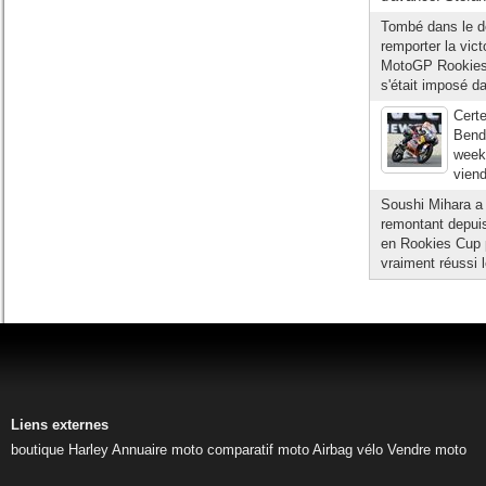
Tombé dans le de
remporter la vic
MotoGP Rookies 
s'était imposé d
Cert
Bend
week-
viend
Soushi Mihara a
remontant depuis 
en Rookies Cup pu
vraiment réussi l
Liens externes
boutique Harley
Annuaire moto
comparatif moto
Airbag vélo
Vendre moto