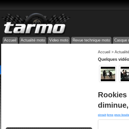
Accueil
Actualité moto
Video moto
Revue technique moto
Casque 
Accueil
>
Actualit
Quelques vidéos
Rookies 
diminue,
circuit
brno
enzo boul