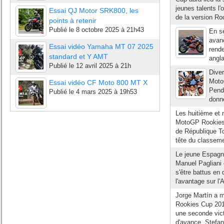
jeunes talents l
Essai QJ Motor SRK800, les
de la version Ro
points à retenir
Publié le
8 octobre 2025 à 21h43
En s
avanc
Essai vidéo Yamaha MT 07 2025
rende
standard et Y AMT
angla
Publié le
12 avril 2025 à 21h
Dive
Moto
Essai vidéo CF Moto 800 MT X
Penda
Publié le
4 mars 2025 à 19h53
donné
Les huitième et 
MotoGP Rookies 
de République Tc
tête du classeme
Le jeune Espagno
Manuel Pagliani 
s'être battus en 
l'avantage sur l'A
Jorge Martín a 
Rookies Cup 2014
une seconde vic
d'avance. Stefan