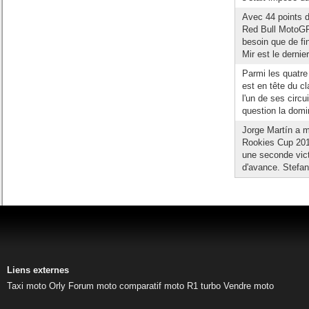
Avec 44 points d
Red Bull MotoGP
besoin que de fi
Mir est le dernier
Parmi les quatre
est en tête du c
l'un de ses circu
question la domin
Jorge Martín a 
Rookies Cup 2014
une seconde vic
d'avance. Stefan
Liens externes
Taxi moto Orly
Forum moto
comparatif moto
R1 turbo
Vendre moto