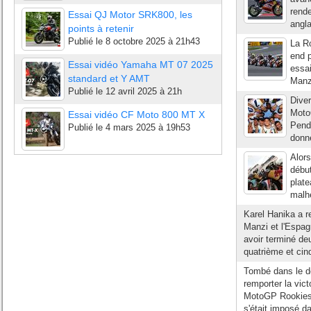
rende
Essai QJ Motor SRK800, les
angla
points à retenir
Publié le
8 octobre 2025 à 21h43
La R
end p
Essai vidéo Yamaha MT 07 2025
essai
standard et Y AMT
Manzi
Publié le
12 avril 2025 à 21h
Dive
Moto
Essai vidéo CF Moto 800 MT X
Penda
Publié le
4 mars 2025 à 19h53
donné
Alor
début
plate
malhe
Karel Hanika a re
Manzi et l'Espag
avoir terminé de
quatrième et cin
Tombé dans le de
remporter la vic
MotoGP Rookies 
s'était imposé d