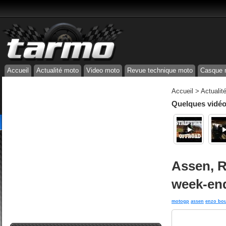
Accueil
Actualité moto
Video moto
Revue technique moto
Casque 
Accueil
>
Actualit
Quelques vidéos
Assen, R
week-end
motogp
assen
enzo bo