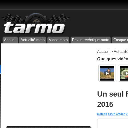
Accueil
Actualité moto
Video moto
Revue technique moto
Casque 
Accueil
>
Actualit
Quelques vidéos
Un seul 
2015
motogp
assen
aragon
e