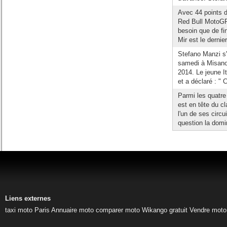
Avec 44 points d
Red Bull MotoGP
besoin que de fi
Mir est le dernier
Stefano Manzi s'
samedi à Misano
2014. Le jeune I
et a déclaré : " C
Parmi les quatre
est en tête du c
l'un de ses circu
question la domin
Liens externes
taxi moto Paris
Annuaire moto
comparer moto
Wikango gratuit
Vendre moto