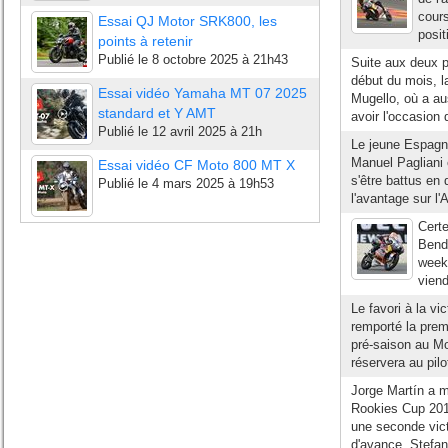
cours
Essai QJ Motor SRK800, les
posit
points à retenir
Publié le
8 octobre 2025 à 21h43
Suite aux deux p
début du mois, 
Essai vidéo Yamaha MT 07 2025
Mugello, où a au
standard et Y AMT
avoir l'occasion 
Publié le
12 avril 2025 à 21h
Le jeune Espagno
Manuel Pagliani 
Essai vidéo CF Moto 800 MT X
s'être battus en 
Publié le
4 mars 2025 à 19h53
l'avantage sur l'A
Cert
Bend
week-
viend
Le favori à la vi
remporté la prem
pré-saison au Mo
réservera au pil
Jorge Martín a 
Rookies Cup 2014
une seconde vic
d'avance. Stefan