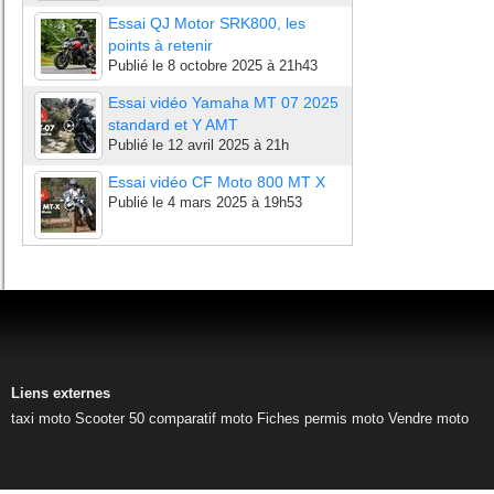
Essai QJ Motor SRK800, les
points à retenir
Publié le
8 octobre 2025 à 21h43
Essai vidéo Yamaha MT 07 2025
standard et Y AMT
Publié le
12 avril 2025 à 21h
Essai vidéo CF Moto 800 MT X
Publié le
4 mars 2025 à 19h53
Liens externes
taxi moto
Scooter 50
comparatif moto
Fiches permis moto
Vendre moto