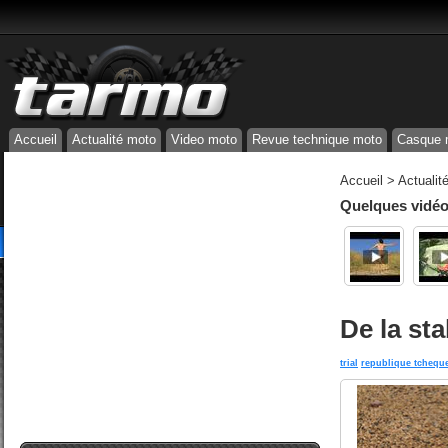
Accueil
Actualité moto
Video moto
Revue technique moto
Casque 
Accueil
>
Actualit
Quelques vidéos
De la sta
trial
republique tchequ