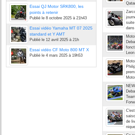
Qatar
Essai QJ Motor SRK800, les
Zarco
points à retenir
journ
Publié le
8 octobre 2025 à 21h43
suite
Essai vidéo Yamaha MT 07 2025
dans 
standard et Y AMT
Moto
Publié le
12 avril 2025 à 21h
Debar
fonct
Essai vidéo CF Moto 800 MT X
Leon
Publié le
4 mars 2025 à 19h53
Moto
Phil
premi
MotoG
NEWS
Deba
Team
Forw
C'est
saiso
de li
nique