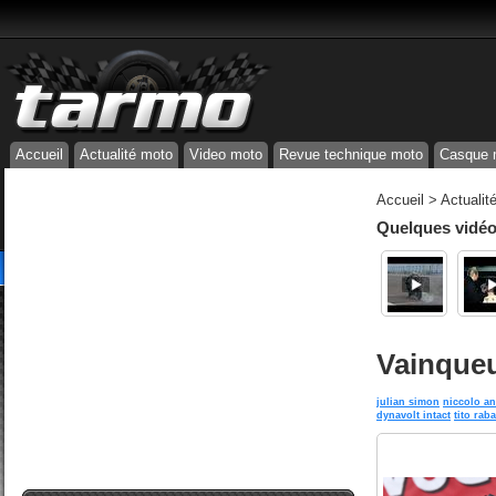
Accueil
Actualité moto
Video moto
Revue technique moto
Casque 
Accueil
>
Actualit
Quelques vidéos
Vainqueu
julian simon
niccolo an
dynavolt intact
tito raba