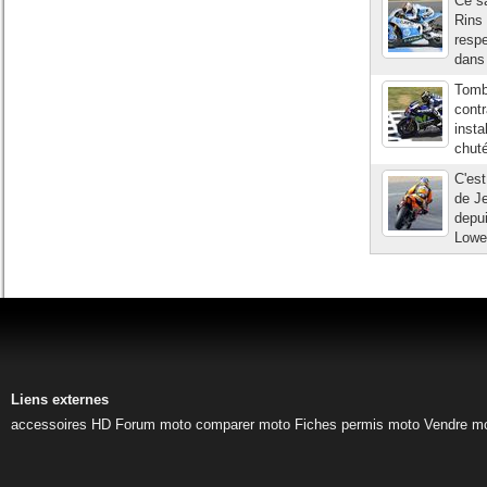
Ce s
Rins 
respe
dans 
Tombé
contr
insta
chuté
C'est
de Je
depui
Lowes
Liens externes
accessoires HD
Forum moto
comparer moto
Fiches permis moto
Vendre m