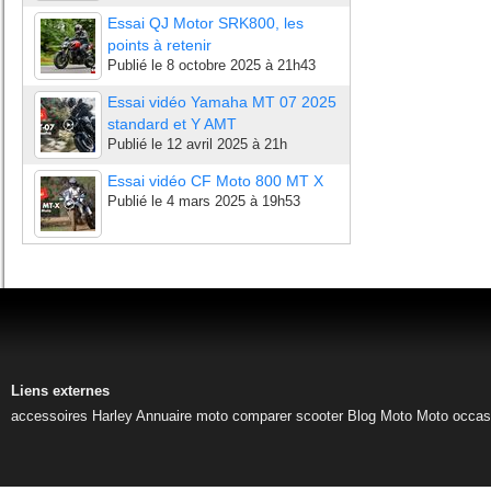
Essai QJ Motor SRK800, les
points à retenir
Publié le
8 octobre 2025 à 21h43
Essai vidéo Yamaha MT 07 2025
standard et Y AMT
Publié le
12 avril 2025 à 21h
Essai vidéo CF Moto 800 MT X
Publié le
4 mars 2025 à 19h53
Liens externes
accessoires Harley
Annuaire moto
comparer scooter
Blog Moto
Moto occas