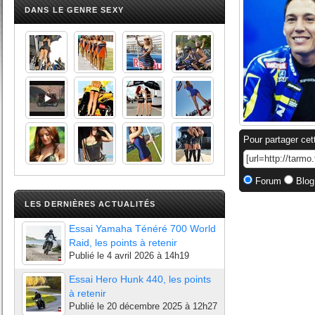
DANS LE GENRE SEXY
Pour partager cet
Forum
Blog
LES DERNIÈRES ACTUALITÉS
Essai Yamaha Ténéré 700 World
Raid, les points à retenir
Publié le
4 avril 2026 à 14h19
Essai Hero Hunk 440, les points
à retenir
Publié le
20 décembre 2025 à 12h27