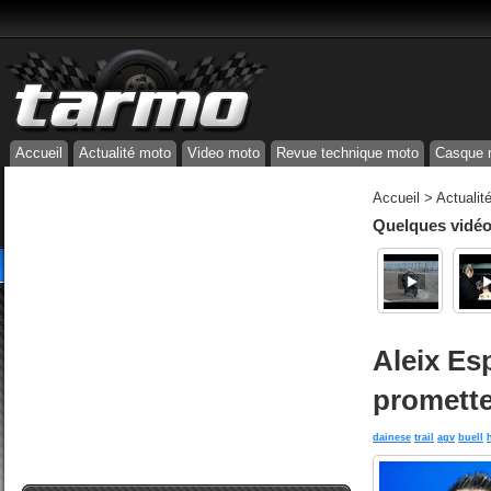
Accueil
Actualité moto
Video moto
Revue technique moto
Casque 
Accueil
>
Actualit
Quelques vidéos
Aleix Es
promett
dainese
trail
agv
buell