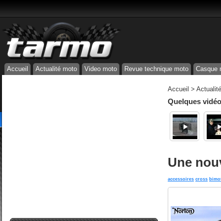
Accueil
Actualité moto
Video moto
Revue technique moto
Casque 
Accueil
>
Actualit
Quelques vidéos
Une nou
accessoires
cross
bimo