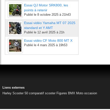
Essai QJ Motor SRK800, les
points à retenir
Publié le
8 octobre 2025 à 21h43
Essai vidéo Yamaha MT 07 2025
standard et Y AMT
Publié le
12 avril 2025 à 21h
Essai vidéo CF Moto 800 MT X
Publié le
4 mars 2025 à 19h53
Liens externes
Harley
Scooter 50
comparatif scooter
Figures BMX
Moto occasion