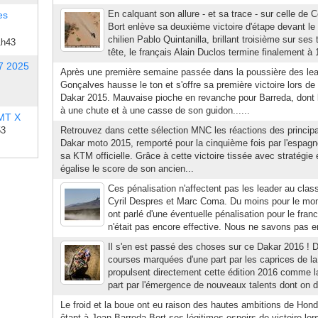
En calquant son allure - et sa trace - sur celle de
es
Bort enlève sa deuxième victoire d'étape devant le t
chilien Pablo Quintanilla, brillant troisième sur se
1h43
tête, le français Alain Duclos termine finalement à 
7 2025
Après une première semaine passée dans la poussière des lea
Gonçalves hausse le ton et s'offre sa première victoire lors d
Dakar 2015. Mauvaise pioche en revanche pour Barreda, dont l
à une chute et à une casse de son guidon......
 MT X
53
Retrouvez dans cette sélection MNC les réactions des princip
Dakar moto 2015, remporté pour la cinquième fois par l'espag
sa KTM officielle. Grâce à cette victoire tissée avec stratégie e
égalise le score de son ancien...
Ces pénalisation n'affectent pas les leader au clas
Cyril Despres et Marc Coma. Du moins pour le mom
ont parlé d'une éventuelle pénalisation pour le fran
n'était pas encore effective. Nous ne savons pas e
Il s'en est passé des choses sur ce Dakar 2016 !
courses marquées d'une part par les caprices de la
propulsent directement cette édition 2016 comme la
part par l'émergence de nouveaux talents dont on dev
Le froid et la boue ont eu raison des hautes ambitions de Hond
ôtant à Joan Barreda Bort ses légitimes espoirs de victoire lor