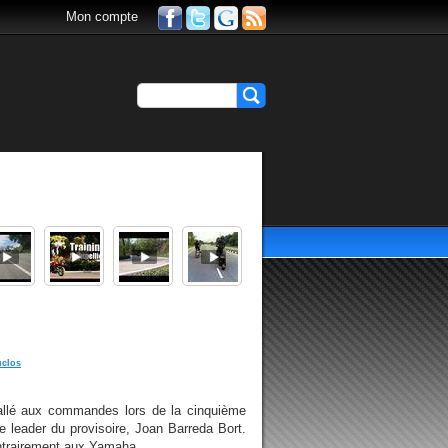
Mon compte
uclos
allé aux commandes lors de la cinquième
e leader du provisoire, Joan Barreda Bort.
ntrairement aux Yamaha...