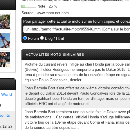
Note :
25
%
Source :
www.moto-net.com
Pour partager cette actualité moto sur un forum copiez et collez
Forum
Blog / Html
ACTUALITÉS MOTO SIMILAIRES
Victime du cuisant revers infligé au clan Honda par la boue sa
(Bolivie), Helder Rodrigues ne remportera pas le Dakar 2015. L'
tenu à prendre sa revanche lors de la neuvième étape en signan
équipier Paulo Goncalves, dernier...
Joan Barreda Bort s'est offert sa deuxième victoire consécuti
le départ du Dakar 2015) devant Paulo Goncalves lors de la 1
 World
doublé gratifiant pour Honda en termes d'image, mais un peu mo
officiels HRC ont changé de moteur et...
9
Joan Barreda Bort terminera une nouvelle fois le Dakar avec p
points
de satisfactions... Car certes l'officiel Honda s'adjuge brillam
victoire lors de la 10ème étape devant Coma et Faria, mais ce
à 12h27
de la course au titre depuis sa...