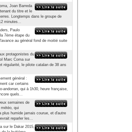
 Coma, Joan Barreda
enant du titre et le
s terres. Longtemps dans le groupe de
12 minutes...
ders, Paulo
e la 7ème étape du
'avance au général fond de moitié suite
aux protagonistes du
nol Marc Coma sur
t régularité, le pilote catalan de 38 ans
sement général :
ent car certains
co-andorran, qui à 1h30, heure française,
ncore quels...
 Deux semaines de
 météo, qui
 plus humide jamais courue, et d'autre
rait reparler les...
a sur le Dakar 2015,
s de la huitième