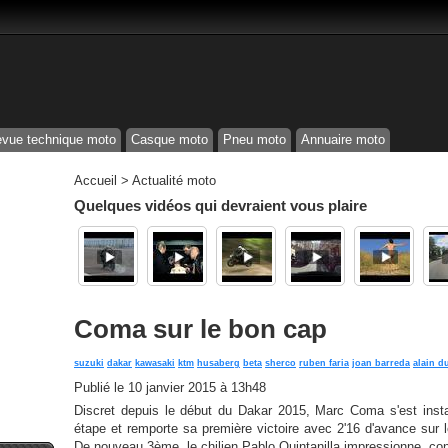
vue technique moto
Casque moto
Pneu moto
Annuaire moto
Accueil
>
Actualité moto
Quelques vidéos qui devraient vous plaire
Coma sur le bon cap
suzuki
dakar
kawasaki
ktm
husaberg
beta
sherco
ruben faria
joan barreda
alain d
Publié le
10 janvier 2015 à 13h48
Discret depuis le début du Dakar 2015, Marc Coma s'est inst
étape et remporte sa première victoire avec 2'16 d'avance sur l
De nouveau 3ème, le chilien Pablo Quintanilla impressionne, co