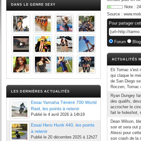
DANS LE GENRE SEXY
Note :
24
Source :
www.mot
Pour partager cet
Forum
Blog
ACTUALITÉS M
Eli Tomac s'est 
qui claque le me
de San Diego se 
Roczen, Tomac o
LES DERNIÈRES ACTUALITÉS
Ryan Dungey fait
des qualifs, dev
Essai Yamaha Ténéré 700 World
accrocher le cin
Raid, les points à retenir
fait le holeshot,
Publié le
4 avril 2026 à 14h19
Dean Wilson, ble
Essai Hero Hunk 440, les points
soir et sera out
à retenir
Alessi pour cett
Publié le
20 décembre 2025 à 12h27
son crash de la 