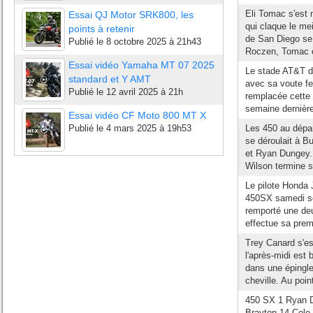
Eli Tomac s'est 
Essai QJ Motor SRK800, les
qui claque le me
points à retenir
de San Diego se 
Publié le
8 octobre 2025 à 21h43
Roczen, Tomac o
Essai vidéo Yamaha MT 07 2025
Le stade AT&T d'
standard et Y AMT
avec sa voute fe
Publié le
12 avril 2025 à 21h
remplacée cette 
semaine dernière.
Essai vidéo CF Moto 800 MT X
Publié le
4 mars 2025 à 19h53
Les 450 au dépa
se déroulait à 
et Ryan Dungey. 
Wilson termine s
Le pilote Honda 
450SX samedi soi
remporté une deu
effectue sa prem
Trey Canard s'es
l'après-midi est 
dans une épingle
cheville. Au point
450 SX 1 Ryan D
Brayton 14 Cole