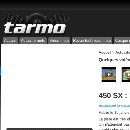
Accueil
Actualité moto
Video moto
Revue technique moto
Casque 
Accueil
>
Actualit
Quelques vidéos
450 SX :
andrew short
trey cana
Publié le
18 janvie
La piste est très 
On n'attendait pas
semble plus en form