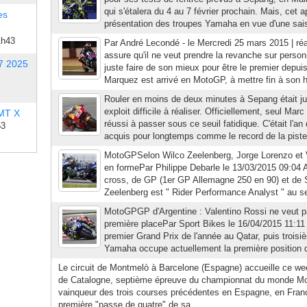
qui s'étalera du 4 au 7 février prochain. Mais, cet a
es
présentation des troupes Yamaha en vue d'une sais
1h43
Par André Lecondé - le Mercredi 25 mars 2015 | ré
assure qu'il ne veut prendre la revanche sur perso
7 2025
juste faire de son mieux pour être le premier depu
Marquez est arrivé en MotoGP, à mettre fin à son hé
Rouler en moins de deux minutes à Sepang était ju
exploit difficile à réaliser. Officiellement, seul Mar
 MT X
réussi à passer sous ce seuil fatidique. C'était l'a
53
acquis pour longtemps comme le record de la piste
MotoGPSelon Wilco Zeelenberg, Jorge Lorenzo et V
en formePar Philippe Debarle le 13/03/2015 09:04 A
cross, de GP (1er GP Allemagne 250 en 90) et de S
Zeelenberg est " Rider Performance Analyst " au s
MotoGPGP d'Argentine : Valentino Rossi ne veut pa
première placePar Sport Bikes le 16/04/2015 11:11
premier Grand Prix de l'année au Qatar, puis troisi
Yamaha occupe actuellement la première position du 
Le circuit de Montmelò à Barcelone (Espagne) accueille ce we
de Catalogne, septième épreuve du championnat du monde Mo
vainqueur des trois courses précédentes en Espagne, en France
première "passe de quatre" de sa...