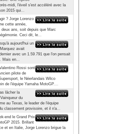
près-midi, l'éveil s'est accéléré avec la
on 2015 qui...
agir ? Jorge Lorenzo
nne cette année,
is deux ans, soit depuis que Marc
gémonie. Ceci dit, le...
squ'à aujourd'hui un
c Marquez avait
n dernier avec un 1.59.791 que l'on pensait
. Mais en...
alentino Rossi sont
ncien pilote de
upersport, le Néerlandais Wilco
ein de l'équipe Yamaha MotoGP....
s lâcher la
 Vainqueur du
ème au Texas, le leader de l'équipe
classement provisoire, et il n'a...
ek-end le Grand Prix
toGP 2015. Brillant
 et en Italie, Jorge Lorenzo brigue la