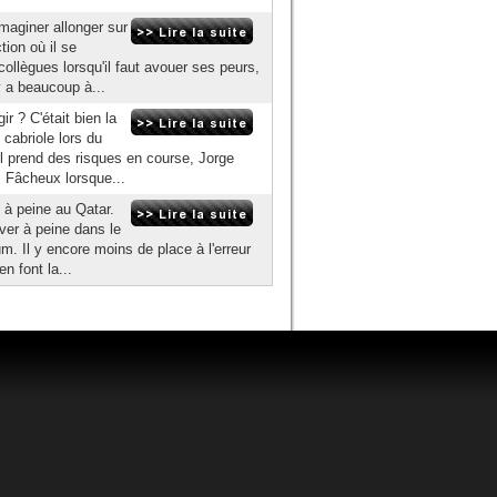
imaginer allonger sur
tion où il se
ollègues lorsqu'il faut avouer ses peurs,
y a beaucoup à...
r ? C'était bien la
cabriole lors du
il prend des risques en course, Jorge
. Fâcheux lorsque...
 à peine au Qatar.
uver à peine dans le
. Il y encore moins de place à l'erreur
 font la...