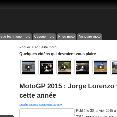
vue technique moto
Casque moto
Pneu moto
Annuaire moto
Accueil
>
Actualité moto
Quelques vidéos qui devraient vous plaire
MotoGP 2015 : Jorge Lorenzo 
cette année
yamaha
motogp
assen
qatar
sepang
Publié le
30 janvier 2015 à
2014 aura été sa pire sais