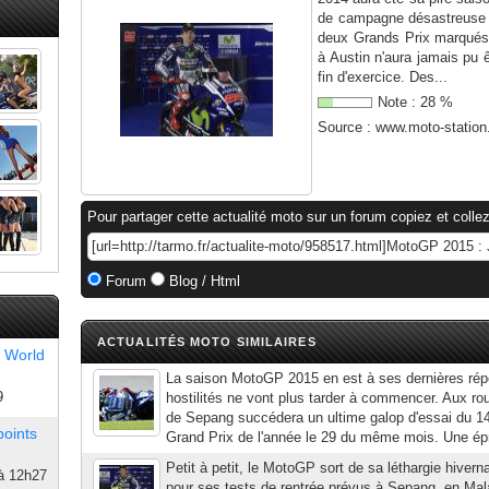
de campagne désastreuse qu
deux Grands Prix marqués 
à Austin n'aura jamais pu ê
fin d'exercice. Des...
Note :
28
%
Source :
www.moto-statio
Pour partager cette actualité moto sur un forum copiez et collez
Forum
Blog / Html
ACTUALITÉS MOTO SIMILAIRES
 World
La saison MotoGP 2015 en est à ses dernières répé
9
hostilités ne vont plus tarder à commencer. Aux ro
de Sepang succédera un ultime galop d'essai du 14
points
Grand Prix de l'année le 29 du même mois. Une épr
Petit à petit, le MotoGP sort de sa léthargie hivern
à 12h27
pour ses tests de rentrée prévus à Sepang, en Mala