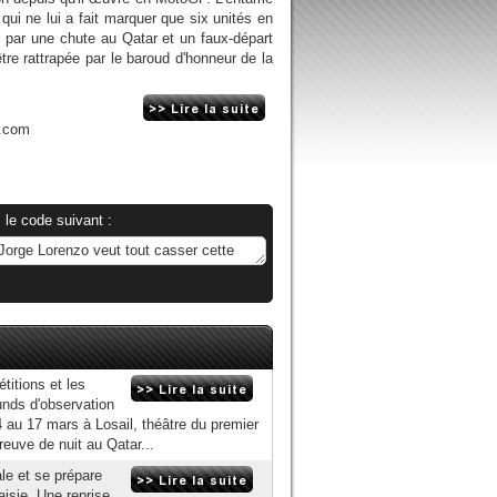
i ne lui a fait marquer que six unités en
par une chute au Qatar et un faux-départ
tre rattrapée par le baroud d'honneur de la
n.com
 le code suivant :
titions et les
unds d'observation
 au 17 mars à Losail, théâtre du premier
euve de nuit au Qatar...
ale et se prépare
isie. Une reprise