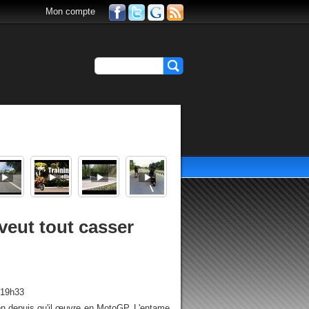
Mon compte
veut tout casser
 19h33
on depuis qu'il œuvre en MotoGP. L'entame