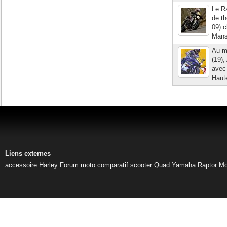
Le Ra
de th
09) c
Mans
Au me
(19),
avec 
Haut
Liens externes
accessoire Harley
Forum moto
comparatif scooter
Quad Yamaha Raptor
Mo