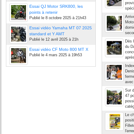
provi
Essai QJ Motor SRK800, les
spéci
points à retenir
Arriv
Publié le
8 octobre 2025 à 21h43
Moto 
domic
Essai vidéo Yamaha MT 07 2025
secon
standard et Y AMT
Publié le
12 avril 2025 à 21h
Dès l
du Da
Essai vidéo CF Moto 800 MT X
concu
Publié le
4 mars 2025 à 19h53
après
Index
Deni
ferme
avec 
Sur 
47 p
possi
catég
Le ch
posit
Fille
l'err