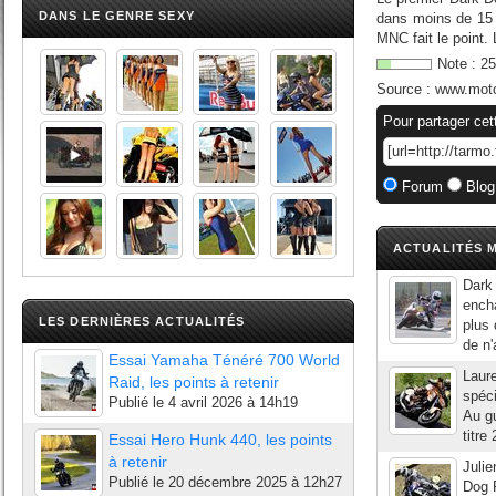
DANS LE GENRE SEXY
dans moins de 15 j
MNC fait le point.
Note :
25
Source :
www.moto
Pour partager cet
Forum
Blog
ACTUALITÉS M
Dark
encha
LES DERNIÈRES ACTUALITÉS
plus 
de n'
Essai Yamaha Ténéré 700 World
Laure
Raid, les points à retenir
spéc
Publié le
4 avril 2026 à 14h19
Au gu
titre
Essai Hero Hunk 440, les points
à retenir
Julie
Publié le
20 décembre 2025 à 12h27
Dog R