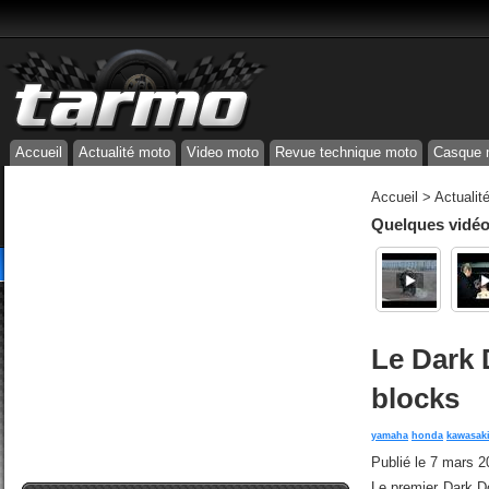
Accueil
Actualité moto
Video moto
Revue technique moto
Casque 
Accueil
>
Actualit
Quelques vidéos
Le Dark 
blocks
yamaha
honda
kawasak
Publié le
7 mars 2
Le premier Dark D