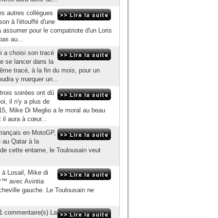
s autres collègues
n à l'étouffé d'une
e à assumer pour le compatriote d'un Loris
pas au...
 a choisi son tracé
e se lancer dans la
e tracé, à la fin du mois, pour un
udra y marquer un...
rois soirées ont dû
, il n'y a plus de
5, Mike Di Meglio a le moral au beau
 il aura à cœur...
 français en MotoGP,
 au Qatar à la
 de cette entame, le Toulousain veut
à Losail, Mike di
GP™ avec Avintia
cheville gauche. Le Toulousain ne
 1 commentaire(s) La