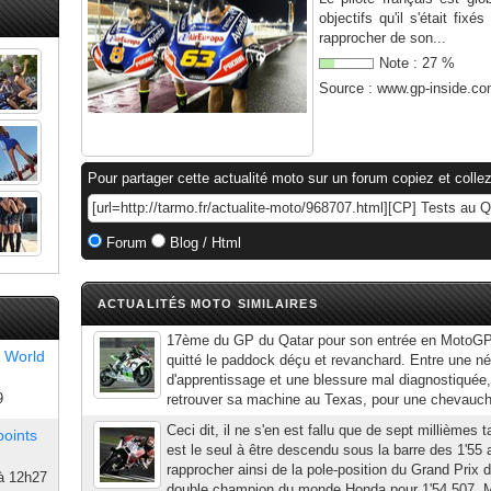
objectifs qu'il s'était fi
rapprocher de son...
Note :
27
%
Source :
www.gp-inside.c
Pour partager cette actualité moto sur un forum copiez et collez
Forum
Blog / Html
ACTUALITÉS MOTO SIMILAIRES
17ème du GP du Qatar pour son entrée en MotoGP,
 World
quitté le paddock déçu et revanchard. Entre une n
d'apprentissage et une blessure mal diagnostiquée
9
retrouver sa machine au Texas, pour une chevauché
Ceci dit, il ne s'en est fallu que de sept millièmes t
points
est le seul à être descendu sous la barre des 1'55 
rapprocher ainsi de la pole-position du Grand Prix 
à 12h27
double champion du monde Honda pour 1'54.507. 