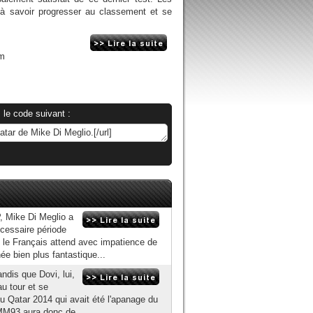
xés à savoir progresser au classement et se
om
 le code suivant :
 Mike Di Meglio a
écessaire période
, le Français attend avec impatience de
e bien plus fantastique...
andis que Dovi, lui,
au tour et se
du Qatar 2014 qui avait été l'apanage du
MM93 aura donc de...