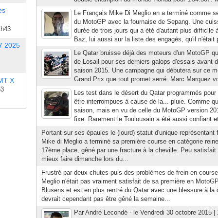
es
Le Français Mike Di Meglio en a terminé comme se
du MotoGP avec la fournaise de Sepang. Une cuisso
1h43
durée de trois jours qui a été d'autant plus difficil
Baz, lui aussi sur la liste des engagés, qu'il n'était 
7 2025
Le Qatar bruisse déjà des moteurs d'un MotoGP qui
de Losail pour ses derniers galops d'essais avant d
saison 2015. Une campagne qui débutera sur ce mêm
Grand Prix que tout promet serré. Marc Marquez vo
 MT X
53
Les test dans le désert du Qatar programmés pour t
être interrompues à cause de la... pluie. Comme quoi
saison, mais en vu de celle du MotoGP version 201
fixe. Rarement le Toulousain a été aussi confiant et
Portant sur ses épaules le (lourd) statut d'unique représentant
Mike di Meglio a terminé sa première course en catégorie reine
17ème place, gêné par une fracture à la cheville. Peu satisfait
mieux faire dimanche lors du...
Frustré par deux chutes puis des problèmes de frein en course 
Meglio n'était pas vraiment satisfait de sa première en Moto
Blusens et est en plus rentré du Qatar avec une blessure à la 
devrait cependant pas être gêné la semaine...
Par André Lecondé - le Vendredi 30 octobre 2015 |