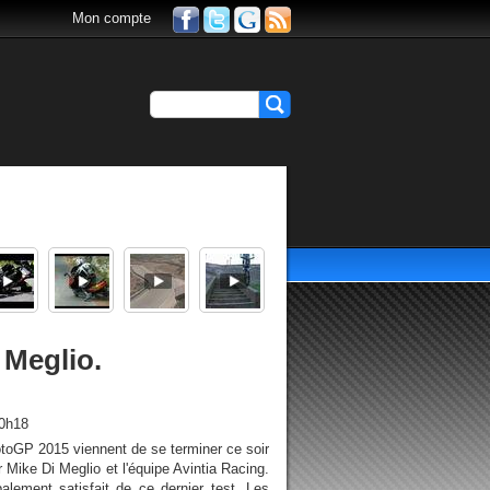
Mon compte
 Meglio.
20h18
toGP 2015 viennent de se terminer ce soir
r Mike Di Meglio et l'équipe Avintia Racing.
balement satisfait de ce dernier test. Les