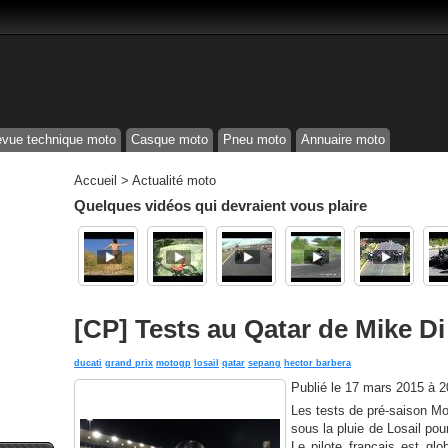
vue technique moto
Casque moto
Pneu moto
Annuaire moto
Accueil
>
Actualité moto
Quelques vidéos qui devraient vous plaire
[CP] Tests au Qatar de Mike Di
ducati
grand prix
motogp
losail
qatar
sepang
hector barbera
Publié le
17 mars 2015 à 
Les tests de pré-saison Mo
sous la pluie de Losail pou
Le pilote français est glo