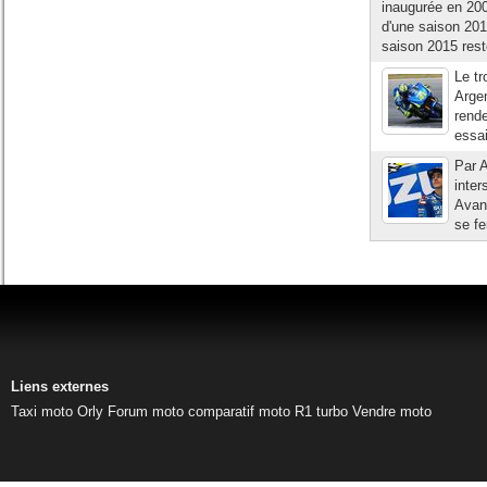
inaugurée en 200
d'une saison 20
saison 2015 rest
Le tr
Argen
rende
essai
Par A
inte
Avant
se fe
Liens externes
Taxi moto Orly
Forum moto
comparatif moto
R1 turbo
Vendre moto