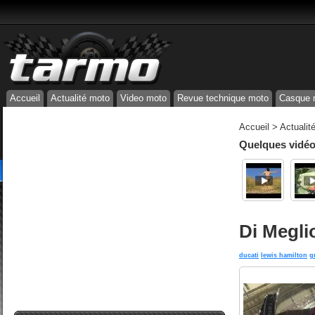
Accueil
Actualité moto
Video moto
Revue technique moto
Casque 
Accueil
>
Actualit
Quelques vidéos
Di Megli
ducati
lewis hamilton
g