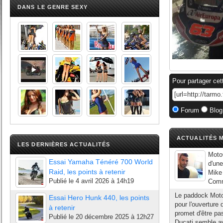
DANS LE GENRE SEXY
Pour partager cet
Forum
Blog
ACTUALITÉS M
LES DERNIÈRES ACTUALITÉS
MotoG
Essai Yamaha Ténéré 700 World
d'une
Raid, les points à retenir
Mike 
Publié le
4 avril 2026 à 14h19
Comme
Le paddock MotoG
Essai Hero Hunk 440, les points
pour l'ouverture
à retenir
promet d'être pa
Publié le
20 décembre 2025 à 12h27
Ducati semble av