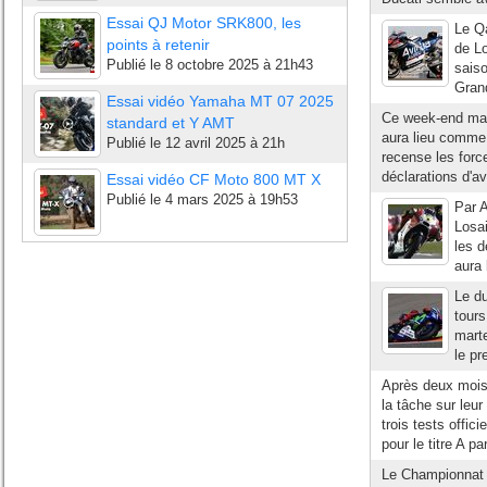
Essai QJ Motor SRK800, les
Le Qa
points à retenir
de Lo
Publié le
8 octobre 2025 à 21h43
sais
Gran
Essai vidéo Yamaha MT 07 2025
Ce week-end mar
standard et Y AMT
aura lieu comme 
Publié le
12 avril 2025 à 21h
recense les forc
déclarations d'av
Essai vidéo CF Moto 800 MT X
Publié le
4 mars 2025 à 19h53
Par A
Losai
les d
aura 
Le du
tour
marte
le pr
Après deux mois 
la tâche sur leur
trois tests offic
pour le titre A par
Le Championnat