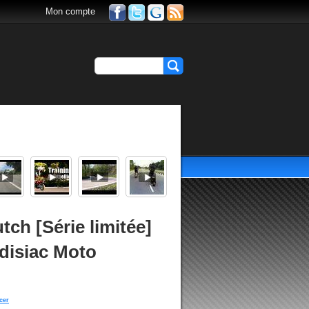
Mon compte
ch [Série limitée]
disiac Moto
cer