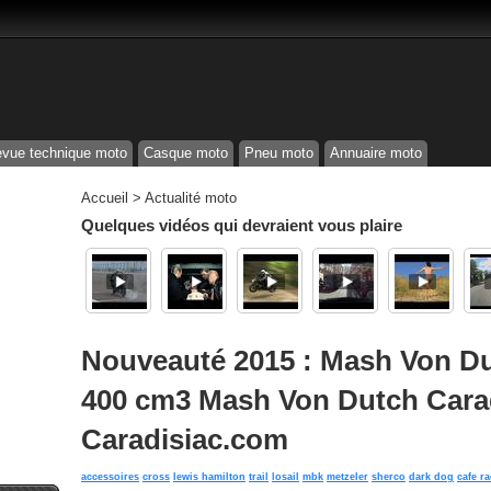
vue technique moto
Casque moto
Pneu moto
Annuaire moto
Accueil
>
Actualité moto
Quelques vidéos qui devraient vous plaire
Nouveauté 2015 : Mash Von Dut
400 cm3 Mash Von Dutch Cara
Caradisiac.com
accessoires
cross
lewis hamilton
trail
losail
mbk
metzeler
sherco
dark dog
cafe ra