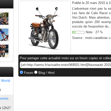
Publié le
20 mars 2015 à 
L'adventure n'est pas la 
Les fans de Cafe Racer se
Von Dutch. Mais attention, 
produite qu'en 200 exemp
succès de l'exposition du..
Note :
27
%
Source :
moto.caradisiac.
Pour partager cette actualité moto sur un forum copiez et collez
Forum
Blog / Html
 World
9
points
à 12h27