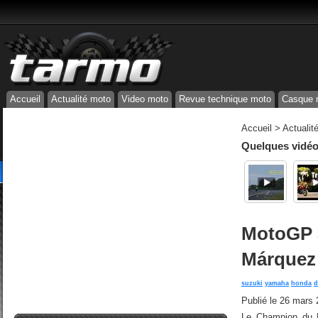
Accueil
Actualité moto
Video moto
Revue technique moto
Casque 
Accueil
>
Actualit
Quelques vidéos
MotoGP a
Márquez 
suzuki
yamaha
honda
d
Publié le
26 mars 
Le Champion du M