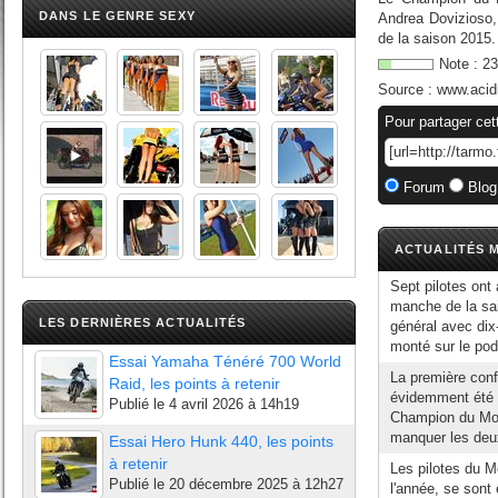
DANS LE GENRE SEXY
Andrea Dovizioso,
de la saison 2015. 
Note :
23
Source :
www.acid
Pour partager cet
Forum
Blog
ACTUALITÉS M
Sept pilotes ont
manche de la s
LES DERNIÈRES ACTUALITÉS
général avec dix
monté sur le pod
Essai Yamaha Ténéré 700 World
La première con
Raid, les points à retenir
évidemment été p
Publié le
4 avril 2026 à 14h19
Champion du Mond
manquer les deux
Essai Hero Hunk 440, les points
à retenir
Les pilotes du M
Publié le
20 décembre 2025 à 12h27
l'année, se sont