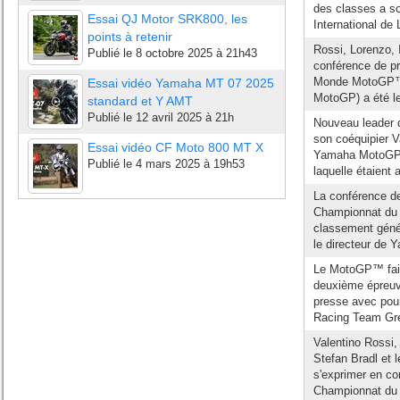
des classes a so
Essai QJ Motor SRK800, les
International de 
points à retenir
Rossi, Lorenzo, 
Publié le
8 octobre 2025 à 21h43
conférence de pr
Monde MotoGP™ 2
Essai vidéo Yamaha MT 07 2025
MotoGP) a été le 
standard et Y AMT
Publié le
12 avril 2025 à 21h
Nouveau leader d
son coéquipier V
Essai vidéo CF Moto 800 MT X
Yamaha MotoGP) a
Publié le
4 mars 2025 à 19h53
laquelle étaient 
La conférence de
Championnat du 
classement génér
le directeur de 
Le MotoGP™ fait
deuxième épreuve 
presse avec pour
Racing Team Gres
Valentino Rossi
Stefan Bradl et l
s'exprimer en co
Championnat du