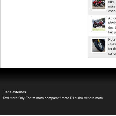
non, 
mais 
essen
Au gu
févri
des E
fait 
Pour 
- trè
fer d
salle
Liens externes
Taxi moto Orly
Forum moto
comparatif moto
R1 turbo
Vendre moto