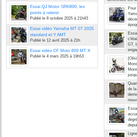
Essai QJ Motor SRK800, les
Pour
points à retenir
Yama
Publié le
8 octobre 2025 à 21h43
décen
époqu
Essai vidéo Yamaha MT 07 2025
Essa
standard et Y AMT
c'éta
Publié le
12 avril 2025 à 21h
GT, l
enga
Essai vidéo CF Moto 800 MT X
Publié le
4 mars 2025 à 19h53
[Oliv
Monst
Mons
jusqu
Quand
de la
derni
nouve
Essai
accu
degré
depui
Ligne