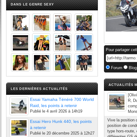
DANS LE GENRE SEXY
Pour partager cet
Forum
Blog
ACTUALITÉS M
LES DERNIÈRES ACTUALITÉS
[Oli
Essai Yamaha Ténéré 700 World
R, D
Raid, les points à retenir
comp
Publié le
4 avril 2026 à 14h19
Mons
Vive la position 
Essai Hero Hunk 440, les points
position de condu
à retenir
type hors-route,
Publié le
20 décembre 2025 à 12h27
différentes GS d