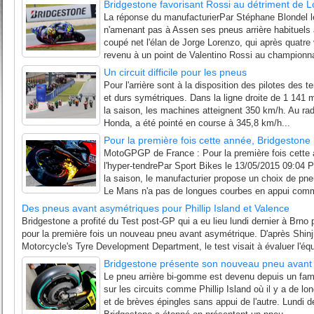
Bridgestone favorisant Rossi au détriment de 
La réponse du manufacturierPar Stéphane Blondel 
n'amenant pas à Assen ses pneus arrière habituels 
coupé net l'élan de Jorge Lorenzo, qui après quatre 
revenu à un point de Valentino Rossi au championna
Un circuit difficile pour les pneus
Pour l'arrière sont à la disposition des pilotes des
et durs symétriques. Dans la ligne droite de 1 141 
la saison, les machines atteignent 350 km/h. Au rada
Honda, a été pointé en course à 345,8 km/h...
Pour la première fois cette année, Bridgestone
MotoGPGP de France : Pour la première fois cette
l'hyper-tendrePar Sport Bikes le 13/05/2015 09:04 
la saison, le manufacturier propose un choix de pn
Le Mans n'a pas de longues courbes en appui comm
Des pneus avant asymétriques pour Phillip Island et Valence
Bridgestone a profité du Test post-GP qui a eu lieu lundi dernier à Brno 
pour la première fois un nouveau pneu avant asymétrique. D'après Shinji
Motorcycle's Tyre Development Department, le test visait à évaluer l'équil
Bridgestone présente son nouveau pneu avant
Le pneu arrière bi-gomme est devenu depuis un fami
sur les circuits comme Phillip Island où il y a de lo
et de brèves épingles sans appui de l'autre. Lundi d