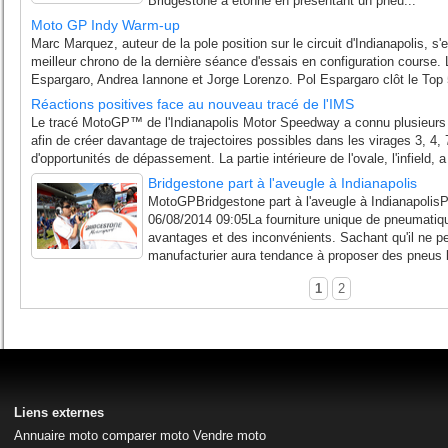
Bridgestone a étonné en présentant un pneu...
Moto GP Indy Warm-up
Marc Marquez, auteur de la pole position sur le circuit d'Indianapolis, s'
meilleur chrono de la dernière séance d'essais en configuration course. L
Espargaro, Andrea Iannone et Jorge Lorenzo. Pol Espargaro clôt le Top 
Réactions positives face au nouveau tracé de l'IMS
Le tracé MotoGP™ de l'Indianapolis Motor Speedway a connu plusieurs 
afin de créer davantage de trajectoires possibles dans les virages 3, 4, 
d'opportunités de dépassement. La partie intérieure de l'ovale, l'infield, a 
Bridgestone part à l'aveugle à Indianapolis
MotoGPBridgestone part à l'aveugle à IndianapolisP
06/08/2014 09:05La fourniture unique de pneumatiq
avantages et des inconvénients. Sachant qu'il ne peu
manufacturier aura tendance à proposer des pneus bi
1
2
Liens externes
Annuaire moto
comparer moto
Vendre moto