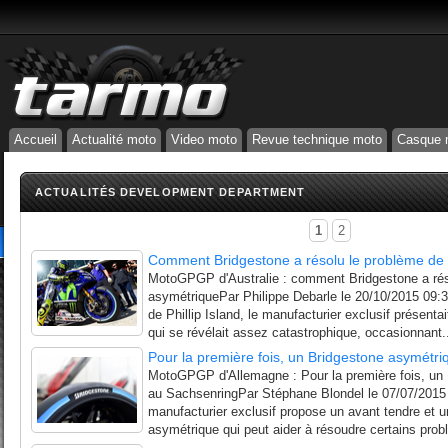
Accueil
Actualité moto
Video moto
Revue technique moto
Casque 
ACTUALITÉS DEVELOPMENT DEPARTMENT
1
2
Comment Bridgestone a résolu le problème de 
MotoGPGP d'Australie : comment Bridgestone a réso
asymétriquePar Philippe Debarle le 20/10/2015 09:34
de Phillip Island, le manufacturier exclusif présent
qui se révélait assez catastrophique, occasionnant.
Pour la première fois, un Bridgestone asymétr
MotoGPGP d'Allemagne : Pour la première fois, un
au SachsenringPar Stéphane Blondel le 07/07/2015
manufacturier exclusif propose un avant tendre et 
asymétrique qui peut aider à résoudre certains prob