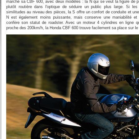
marché sa CBF 600, avec deux modèles : la N qui se veut la figure de pr
plutôt routière dans l'optique de séduire un public plus large. Si 
similitudes au niveau des pièces, la S offre un confort de conduite et une 
N est également moins puissante, mais conserve une maniabilité et
confère son statut de roadster. Avec un moteur 4 cylindres en ligne q
proche des 200km/h, la Honda CBF 600 trouve facilement sa place sur l