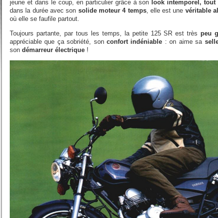
jeune et dans le coup, en particulier grâce à son
look intemporel, tout
dans la durée avec son
solide moteur 4 temps
, elle est une
véritable a
où elle se faufile partout.
Toujours partante, par tous les temps, la petite 125 SR est très
peu g
appréciable que ça sobriété, son
confort indéniable
: on aime sa
sell
son
démarreur électrique
!