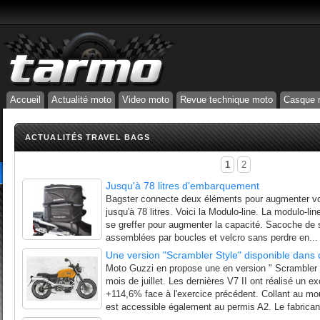
Accueil
Actualité moto
Video moto
Revue technique moto
Casque 
ACTUALITÉS TRAVEL BAGS
1
2
Jusqu'à 78 litres d'embarquement
Bagster connecte deux éléments pour augmenter vot
jusqu'à 78 litres. Voici la Modulo-line. La modulo-l
se greffer pour augmenter la capacité. Sacoche de s
assemblées par boucles et velcro sans perdre en...
Une version "Scrambler Style" disponible dans 
Moto Guzzi en propose une en version " Scrambler st
mois de juillet. Les dernières V7 II ont réalisé un e
+114,6% face à l'exercice précédent. Collant au mou
est accessible également au permis A2. Le fabricant