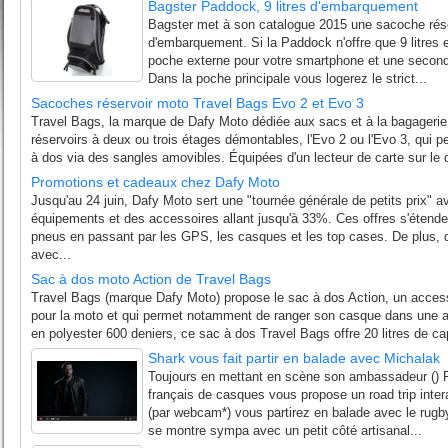
Bagster Paddock, 9 litres d'embarquement
Bagster met à son catalogue 2015 une sacoche rése
d'embarquement. Si la Paddock n'offre que 9 litres
poche externe pour votre smartphone et une seconde
Dans la poche principale vous logerez le strict...
Sacoches réservoir moto Travel Bags Evo 2 et Evo 3
Travel Bags, la marque de Dafy Moto dédiée aux sacs et à la bagageri
réservoirs à deux ou trois étages démontables, l'Evo 2 ou l'Evo 3, qui 
à dos via des sangles amovibles. Équipées d'un lecteur de carte sur le d
Promotions et cadeaux chez Dafy Moto
Jusqu'au 24 juin, Dafy Moto sert une "tournée générale de petits prix" 
équipements et des accessoires allant jusqu'à 33%. Ces offres s'étend
pneus en passant par les GPS, les casques et les top cases. De plus, 
avec...
Sac à dos moto Action de Travel Bags
Travel Bags (marque Dafy Moto) propose le sac à dos Action, un acces
pour la moto et qui permet notamment de ranger son casque dans une as
en polyester 600 deniers, ce sac à dos Travel Bags offre 20 litres de ca
Shark vous fait partir en balade avec Michalak
Toujours en mettant en scène son ambassadeur () Fr
français de casques vous propose un road trip intera
(par webcam*) vous partirez en balade avec le rugby
se montre sympa avec un petit côté artisanal...