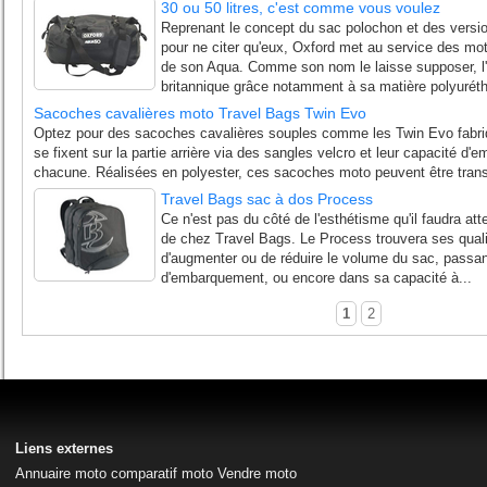
30 ou 50 litres, c'est comme vous voulez
Reprenant le concept du sac polochon et des versio
pour ne citer qu'eux, Oxford met au service des mo
de son Aqua. Comme son nom le laisse supposer, l'
britannique grâce notamment à sa matière polyuréth
Sacoches cavalières moto Travel Bags Twin Evo
Optez pour des sacoches cavalières souples comme les Twin Evo fabriq
se fixent sur la partie arrière via des sangles velcro et leur capacité d'e
chacune. Réalisées en polyester, ces sacoches moto peuvent être trans
Travel Bags sac à dos Process
Ce n'est pas du côté de l'esthétisme qu'il faudra atte
de chez Travel Bags. Le Process trouvera ses qual
d'augmenter ou de réduire le volume du sac, passant
d'embarquement, ou encore dans sa capacité à...
1
2
Liens externes
Annuaire moto
comparatif moto
Vendre moto