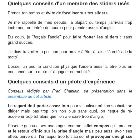
Quelques conseils d'un membre des sliders usés
Prends ton temps et
évite de focaliser sur tes sliders
.
Je me rappelle de mes débuts, la plupart du temps j'arrivais trop
lentement en entrée de courbe pour prendre assez d'angle.
Du coup, je "forçais l'angle" pour
faire frotter les sliders
: sans
grand succès.
Tu dois travailler ta position pour arriver à être à l'aise "à cotés de la
moto".
Bosser un peu ta condition physique t'aidera aussi à être plus en
confiance sur ta moto et à gagner en mobilité.
Quelques conseils d’un pilote d’expérience
Conseils rédigés par Fred Chaplain, sa présentation dans le
préambule de cet article
.
Le regard doit porter assez loin
pour visualiser où l’on souhaite se
diriger mais pas trop loin non plus sans quoi, on risque de ré-
accélérer trop tôt alors que l’on a encore trop d’angle.
Poser le genou a ses avantages comme l’
effet compas
qu’il procure
et le
retour d’info sur la prise d’angle
mais peu aussi avoir ses
effets pervers si l’on appui trop fort au sol et
provoquer une glisse