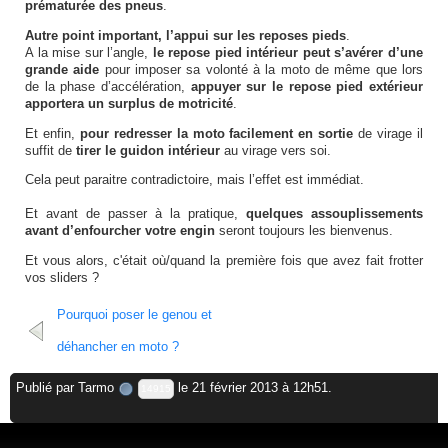
prématurée des pneus
.
Autre point important, l’appui sur les reposes pieds
.
A la mise sur l’angle,
le repose pied intérieur peut s’avérer d’une
grande aide
pour imposer sa volonté à la moto de même que lors
de la phase d’accélération,
appuyer sur le repose pied extérieur
apportera un surplus de motricité
.
Et enfin,
pour redresser la moto facilement en sortie
de virage il
suffit de
tirer le guidon intérieur
au virage vers soi.
Cela peut paraitre contradictoire, mais l’effet est immédiat.
Et avant de passer à la pratique,
quelques assouplissements
avant d’enfourcher votre engin
seront toujours les bienvenus.
Et vous alors, c'était où/quand la première fois que avez fait frotter
vos sliders ?
Pourquoi poser le genou et
déhancher en moto ?
Publié par
Tarmo
le 21 février 2013 à 12h51.
14915