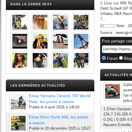
1 Livio Loi RW R
DANS LE GENRE SEXY
Oettl Schedl GP 
Viñales RBA Racin
7...
Note :
26
Source :
www.gp-i
Pour partager cet
Forum
Blog
ACTUALITÉS M
Zulfa
LES DERNIÈRES ACTUALITÉS
avant
l'air
Essai Yamaha Ténéré 700 World
précé
Raid, les points à retenir
Publié le
4 avril 2026 à 14h19
1 Efren Vazquez
234,7 1'41.555 0
Essai Hero Hunk 440, les points
0.161 / 0.026 4 
à retenir
Navarro Estrella 
Publié le
20 décembre 2025 à 12h27