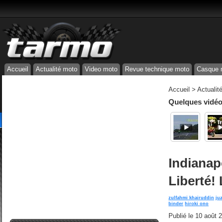
Accueil
Actualité moto
Video moto
Revue technique moto
Casque 
Accueil
>
Actualit
Quelques vidéos
Indianapo
Liberté!
zulfahmi khairuddin
ju
binder
hiroki ono
Publié le
10 août 