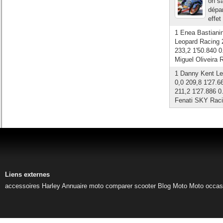
on sa
dépa
effet
1 Enea Bastiani
Leopard Racing 2
233,2 1'50.840 0
Miguel Oliveira 
1 Danny Kent Leo
0,0 209,8 1'27.6
211,2 1'27.886 0
Fenati SKY Raci
Liens externes
accessoires Harley
Annuaire moto
comparer scooter
Blog Moto
Moto occas