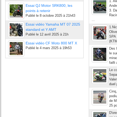
1. A
Essai QJ Motor SRK800, les
Andr
3. D
points à retenir
Raci
Publié le
8 octobre 2025 à 21h43
...
Essai vidéo Yamaha MT 07 2025
1.Nic
standard et Y AMT
Oliv
Publié le
12 avril 2025 à 21h
SPA 
(KTM
Essai vidéo CF Moto 800 MT X
Publié le
4 mars 2025 à 19h53
Des I
le su
mirac
faill
Le c
Sepan
Valen
duel 
Cinq
podiu
de Ma
25 po
D'ore