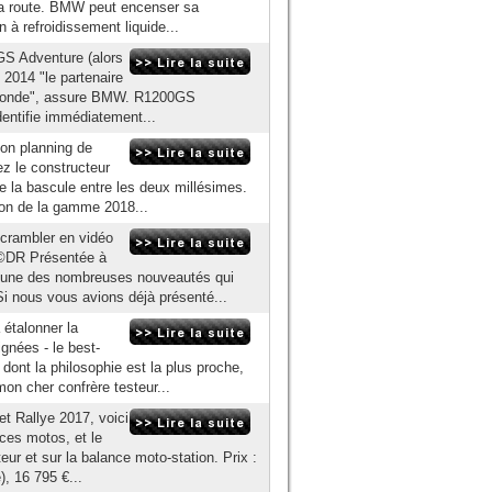
sa route. BMW peut encenser sa
 à refroidissement liquide...
GS Adventure (alors
 2014 "le partenaire
u monde", assure BMW. R1200GS
identifie immédiatement...
on planning de
ez le constructeur
re la bascule entre les deux millésimes.
tion de la gamme 2018...
Scrambler en vidéo
 ©DR Présentée à
l'une des nombreuses nouveautés qui
i nous vous avions déjà présenté...
 étalonner la
gnées - le best-
dont la philosophie est la plus proche,
mon cher confrère testeur...
 Rallye 2017, voici
ces motos, et le
r et sur la balance moto-station. Prix :
), 16 795 €...