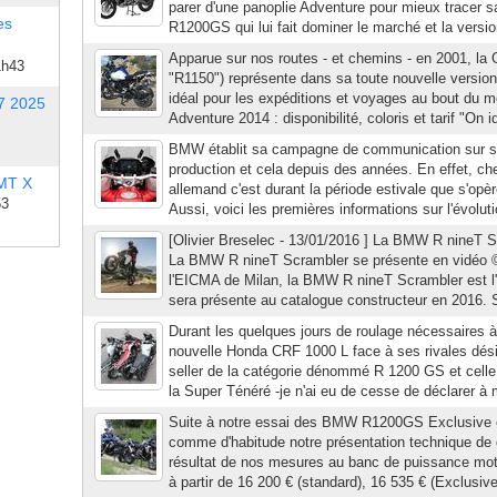
parer d'une panoplie Adventure pour mieux tracer 
es
R1200GS qui lui fait dominer le marché et la version
Apparue sur nos routes - et chemins - en 2001, la 
1h43
"R1150") représente dans sa toute nouvelle version
idéal pour les expéditions et voyages au bout d
7 2025
Adventure 2014 : disponibilité, coloris et tarif "On 
BMW établit sa campagne de communication sur s
production et cela depuis des années. En effet, ch
 MT X
allemand c'est durant la période estivale que s'opè
53
Aussi, voici les premières informations sur l'évolu
[Olivier Breselec - 13/01/2016 ] La BMW R nineT 
La BMW R nineT Scrambler se présente en vidéo
l'EICMA de Milan, la BMW R nineT Scrambler est 
sera présente au catalogue constructeur en 2016. S
Durant les quelques jours de roulage nécessaires à
nouvelle Honda CRF 1000 L face à ses rivales dési
seller de la catégorie dénommé R 1200 GS et celle 
la Super Ténéré -je n'ai eu de cesse de déclarer à 
Suite à notre essai des BMW R1200GS Exclusive et
comme d'habitude notre présentation technique de 
résultat de nos mesures au banc de puissance moteu
à partir de 16 200 € (standard), 16 535 € (Exclusive