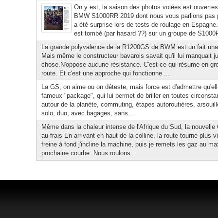
On y est, la saison des photos volées est ouvertes !
BMW S1000RR 2019 dont nous vous parlions pas plu
a été surprise lors de tests de roulage en Espag
est tombé (par hasard ??) sur un groupe de S1000
La grande polyvalence de la R1200GS de BWM est un fait un
Mais même le constructeur bavarois savait qu'il lui manquait ju
chose.N'oppose aucune résistance. C'est ce qui résume en gros
route. Et c'est une approche qui fonctionne ...
La GS, on aime ou on déteste, mais force est d'admettre qu'el
fameux "package", qui lui permet de briller en toutes circons
autour de la planète, commuting, étapes autoroutières, arsouille
solo, duo, avec bagages, sans...
Même dans la chaleur intense de l'Afrique du Sud, la nouvelle
au frais En arrivant en haut de la colline, la route tourne plus 
freine à fond j'incline la machine, puis je remets les gaz au ma
prochaine courbe. Nous roulons...