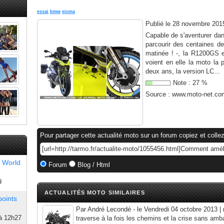
essai
bmw
eicma
Publié le
28 novembre 201
Capable de s'aventurer da
parcourir des centaines d
matinée ! -, la R1200GS 
voient en elle la moto la 
deux ans, la version LC...
Note :
27
%
Source :
www.moto-net.co
Pour partager cette actualité moto sur un forum copiez et collez
 World
Forum
Blog / Html
9
ACTUALITÉS MOTO SIMILAIRES
points
Par André Lecondé - le Vendredi 04 octobre 2013 | r
à 12h27
traverse à la fois les chemins et la crise sans am