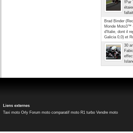
!Par
étaie
falla
Brad Binder (Re
Monde Moto3™ en
d'Italie, dont il
Galicia 0,0) et 
30 an
Fabio
effec
Islan
Liens externes
Taxi moto Orly
Forum moto
comparatif moto
R1 turbo
Vendre moto