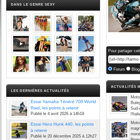
DANS LE GENRE SEXY
Pour partager cet
Forum
Blog
ACTUALITÉS M
LES DERNIÈRES ACTUALITÉS
Moto3
Essai Yamaha Ténéré 700 World
Buleg
Raid, les points à retenir
Sud-A
Publié le
4 avril 2026 à 14h19
l'Ita
Moto3
Essai Hero Hunk 440, les points
magn
à retenir
menée
Publié le
20 décembre 2025 à 12h27
Roma