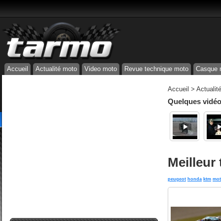
Accueil
Actualité moto
Video moto
Revue technique moto
Casque 
Accueil
>
Actualit
Quelques vidéos
Meilleur
peugeot
honda
ktm
mo