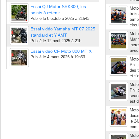
Essai QJ Motor SRK800, les
Moto3
points à retenir
trois
Publié le
8 octobre 2025 à 21h43
tempé
circu
Essai vidéo Yamaha MT 07 2025
Moto
standard et Y AMT
Marin
Publié le
12 avril 2025 à 21h
incro
avec 
Essai vidéo CF Moto 800 MT X
Publié le
4 mars 2025 à 19h53
Moto3
Phili
des t
et s'
Moto3
Phili
séanc
est d
Moto3
deuxi
le 24
comme
Moto