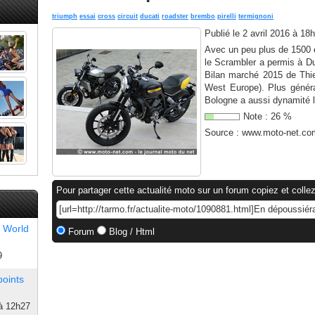
triumph
essai
cross
circuit
ducati
roadster
brembo
pirelli
termignoni
Publié le
2 avril 2016 à 18
Avec un peu plus de 1500 e
le Scrambler a permis à Du
Bilan marché 2015 de Thie
West Europe). Plus génér
Bologne a aussi dynamité l
Note :
26
%
Source :
www.moto-net.co
Pour partager cette actualité moto sur un forum copiez et collez
 World
Forum
Blog / Html
9
points
à 12h27