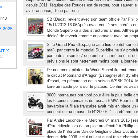
depuis 2011, l'équipe des Rouges est de retour, pour sauver le
es
avoir annoncé, d'une part son...
1h43
SBKDucati revient avec son team officielPar Philip
15/11/2013 16:06Après avoir confié ses intérêts e
7 2025
Monde Superbike à des structures amies, Althea puis
décidé de revenir comme auparavant avec sa propre 
Si le Grand Prix d'Espagne aura lieu bientôt sur le 
mai), par contre le mondial Superbike ne s'y produ
 MT X
partie de saison le 7 septembre. La météo était ce l
53
prévisions le sont nettement moins pour la journée 
De nombreux pilotes du World Superbike ont rend
le circuit Motorland d'Aragon (Espagne) afin d'y ef
d'essai, en préparation de la saison WSBK 2014. M
faire un rapide point sur le plateau. Confirmés avan
3000 internautes ont voté pour élire la plus belle cr
les 6 concessionnaires du réseau BMW. Pour les 9
bavaroise la filiale française avait mis en place un
concept sur une base de R1200 R. " " a été remporté
Par André Lecondé - le Mercredi 04 mars 2015 | réagi
d'être ridicule lors de sa pige au débotté à Phillip Is
place de l'infortuné Davide Giugliano chez Ducati. A
depuis déjà 2008, celui qui est aussi triple champio