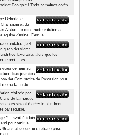
 soldat Panigale ! Trois semaines après
pe Debarle le
n Championnat du
 Alstare, le constructeur italien a
équipe d'usine. C'est la...
tracé andalou (le 4
ira qu'en deuxième
undi très favorable, alors que les
du mardi. Lors...
ez-vous demain sur
fectuer deux journées
oto-Net.Com profite de l'occasion pour
t même la fin de...
éation réalisée par
0 ans de la marque
 concours visant à créer le plus beau
 par l'équipe...
r ? Il avait été loin
land pour tenir la
 46 ans et depuis une retraite prise
n du...