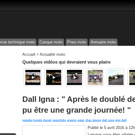
vue technique moto
Casque moto
Pneu moto
Annuaire moto
Accueil
>
Actualité moto
Quelques vidéos qui devraient vous plaire
Dall Igna : " Après le doublé d
pu être une grande journée! "
yamaha
honda
ducati
superbike
aragon
qatar
chaz davies
dall igna
gigi dall
Publié le
5 avril 2016 à 12
Lorsque vous êtes pilotes 