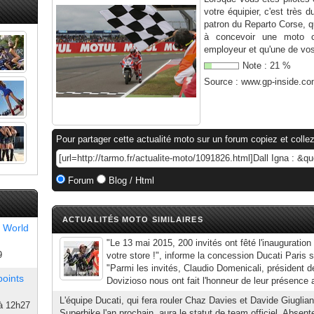
votre équipier, c'est très 
patron du Reparto Corse, 
à concevoir une moto c
employeur et qu'une de vos
Note :
21
%
Source :
www.gp-inside.c
Pour partager cette actualité moto sur un forum copiez et collez
Forum
Blog / Html
ACTUALITÉS MOTO SIMILAIRES
 World
"Le 13 mai 2015, 200 invités ont fêté l'inauguration
9
votre store !", informe la concession Ducati Paris su
"Parmi les invités, Claudio Domenicali, président 
points
Dovizioso nous ont fait l'honneur de leur présence 
L'équipe Ducati, qui fera rouler Chaz Davies et Davide Giuglia
à 12h27
Superbike l'an prochain, aura le statut de team officiel. Absent