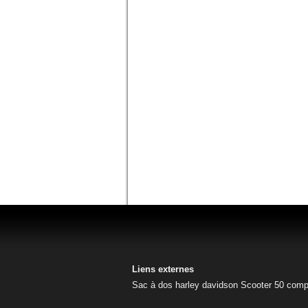
Liens externes
Sac à dos harley davidson
Scooter 50
comp