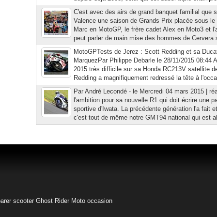
C'est avec des airs de grand banquet familial que s
Valence une saison de Grands Prix placée sous l
Marc en MotoGP, le frère cadet Alex en Moto3 et l'
peut parler de main mise des hommes de Cervera 
MotoGPTests de Jerez : Scott Redding et sa Ducat
MarquezPar Philippe Debarle le 28/11/2015 08:44 
2015 très difficile sur sa Honda RC213V satellite 
Redding a magnifiquement redressé la tête à l'occa
Par André Lecondé - le Mercredi 04 mars 2015 | ré
l'ambition pour sa nouvelle R1 qui doit écrire une pa
sportive d'Iwata. La précédente génération l'a fait
c'est tout de même notre GMT94 national qui est all
arer scooter
Ghost Rider
Moto occasion