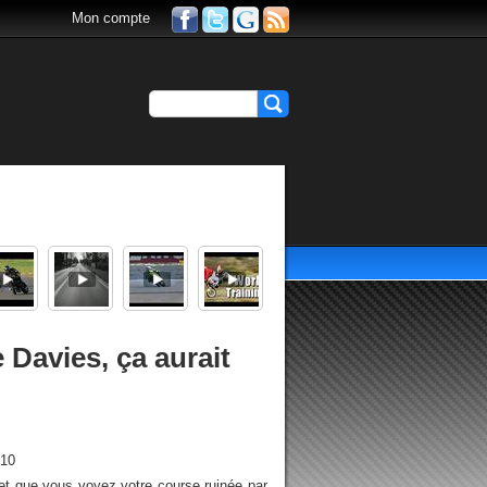
Mon compte
e Davies, ça aurait
h10
et que vous voyez votre course ruinée par