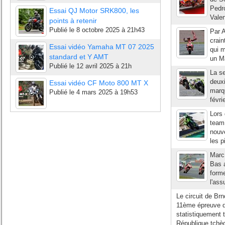
Pedro
Essai QJ Motor SRK800, les
Valen
points à retenir
Publié le
8 octobre 2025 à 21h43
Par A
crain
Essai vidéo Yamaha MT 07 2025
qui m
standard et Y AMT
un M
Publié le
12 avril 2025 à 21h
La se
deuxi
Essai vidéo CF Moto 800 MT X
marqu
Publié le
4 mars 2025 à 19h53
févri
Lors 
team
nouve
les p
Marc
Bas a
form
l'ass
Le circuit de Br
11ème épreuve d
statistiquement 
République tchèq