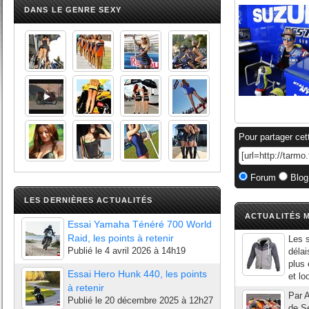
DANS LE GENRE SEXY
Pour partager cet
Forum
Blog
LES DERNIÈRES ACTUALITÉS
ACTUALITÉS M
Essai Yamaha Ténéré 700 World
Raid, les points à retenir
Les 
Publié le
4 avril 2026 à 14h19
délai
plus 
Essai Hero Hunk 440, les points
et lo
à retenir
Par A
Publié le
20 décembre 2025 à 12h27
de Se