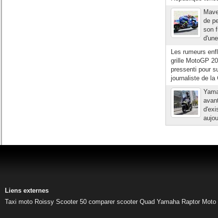
Maver
de pe
son f
d'une
Les rumeurs enfl
grille MotoGP 20
pressenti pour 
journaliste de la
Yama
avant
d'exi
aujou
Liens externes
Taxi moto Roissy
Scooter 50
comparer scooter
Quad Yamaha Raptor
Moto 