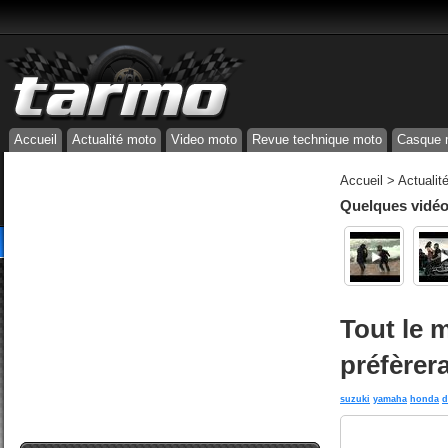
Accueil
Actualité moto
Video moto
Revue technique moto
Casque 
Accueil
>
Actualit
Quelques vidéos
Tout le 
préfèrer
suzuki
yamaha
honda
d